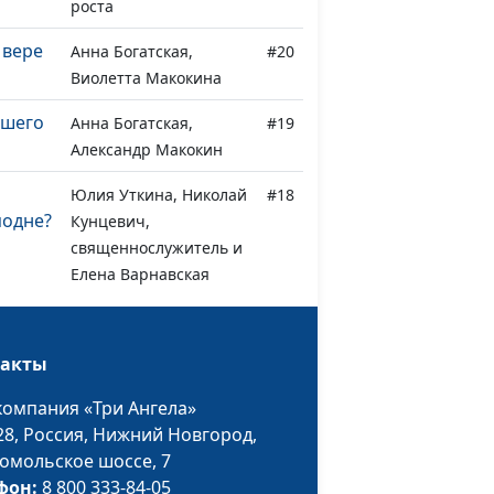
роста
 вере
Анна Богатская,
#20
Виолетта Макокина
ошего
Анна Богатская,
#19
Александр Макокин
Юлия Уткина, Николай
#18
подне?
Кунцевич,
священнослужитель и
Елена Варнавская
я от
Анна Богатская,
#17
Эдуард Егизарян,
такты
преподаватель
кафедры теологии
компания «Три Ангела»
Заокского
28,
Россия, Нижний Новгород,
университета
омольское шоссе, 7
фон:
8 800 333-84-05