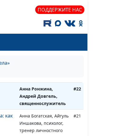
Анна Богатская, Юрий
#25
ПОДДЕРЖИТЕ НАС
ители:
Волобоев,
ес
священнослужитель
ть
Анна Богатская, Анна
#24
Варенова
ь в
Анна Богатская, Лола
#23
гела»
 этому
Кафтанова
Анна Ронжина,
#22
Андрей Довгель,
священнослужитель
а: как
Анна Богатская, Айгуль
#21
Иншакова, психолог,
тренер личностного