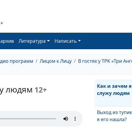
Из бизнеса в
священнослуж
оставить бизн
2+
ради служения
Как я стала жи
оархив
Литература
Написать
иначе
Искусство жит
адио программ
Лицом к Лицу
В гостях у ТРК «Три Ан
радости: как я
училась
Как и зачем я
жу людям
12+
служу людям
Выход из тупик
я его нашла?