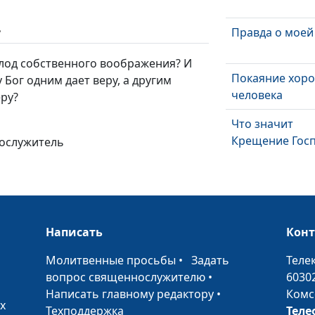
ь
Правда о моей
плод собственного воображения? И
Покаяние хор
у Бог одним дает веру, а другим
человека
еру?
Что значит
Крещение Гос
нослужитель
Как я избавилс
страха смерти
Написать
Кон
•
Молитвенные просьбы
•
Задать
Теле
вопрос священнослужителю
•
6030
Написать главному редактору
•
Комс
х
Техподдержка
Теле