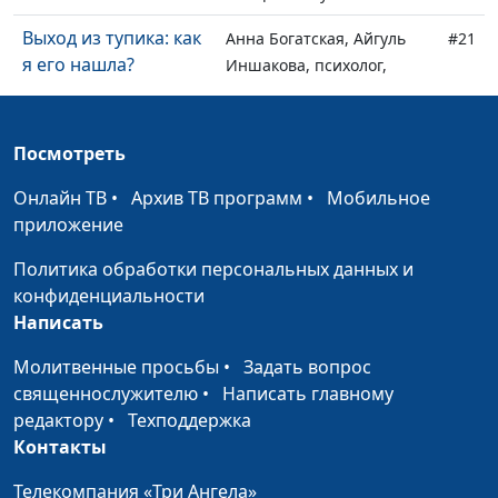
Выход из тупика: как
Анна Богатская, Айгуль
#21
я его нашла?
Иншакова, психолог,
тренер личностного
роста
Посмотреть
Правда о моей вере
Анна Богатская, Виолетта
#20
Макокина
Онлайн ТВ
•
Архив ТВ программ
•
Мобильное
приложение
Покаяние хорошего
Анна Богатская,
#19
человека
Александр Макокин
Политика обработки персональных данных и
конфиденциальности
Что значит
Юлия Уткина, Николай
#18
Написать
Крещение Господне?
Кунцевич,
священнослужитель и
Молитвенные просьбы
•
Задать вопрос
Елена Варнавская
священнослужителю
•
Написать главному
редактору
•
Техподдержка
Как я избавился от
Анна Богатская, Эдуард
#17
Контакты
страха смерти
Егизарян, преподаватель
кафедры теологии
Телекомпания «Три Ангела»