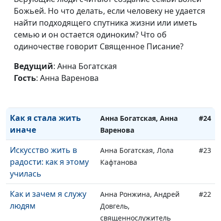
по взаимодействию с
Божьей. Но что делать, если человеку не удается
религиозными
найти подходящего спутника жизни или иметь
объединениями при
семью и он остается одиноким? Что об
Президенте РФ
одиночестве говорит Священное Писание?
Из бизнеса в
Анна Богатская, Юрий
#25
Ведущий
: Анна Богатская
священнослужители:
Волобоев,
Гость
: Анна Варенова
оставить бизнес
священнослужитель
ради служения
Как я стала жить
Анна Богатская, Анна
#24
иначе
Варенова
Искусство жить в
Анна Богатская, Лола
#23
радости: как я этому
Кафтанова
училась
Как и зачем я служу
Анна Ронжина, Андрей
#22
людям
Довгель,
священнослужитель