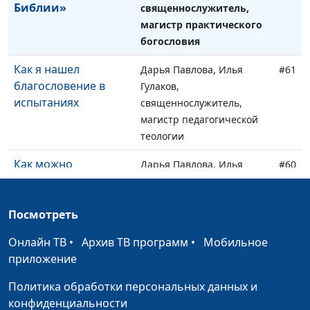
Библии»
священнослужитель,
магистр практического
богословия
Как я нашел
Дарья Павлова, Илья
#61
благословение в
Гулаков,
испытаниях
священнослужитель,
магистр педагогической
теологии
Как можно
Дарья Павлова, Илья
#60
послужить Богу
Гулаков,
священнослужитель,
Посмотреть
магистр педагогической
теологии
Онлайн ТВ
•
Архив ТВ программ
•
Мобильное
приложение
Как я обрёл силу в
Анна Богатская, Сергей
#59
Боге
Торской,
Политика обработки персональных данных и
священнослужитель
конфиденциальности