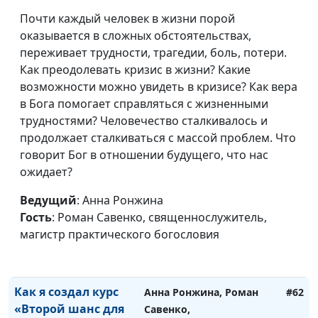
Почти каждый человек в жизни порой
оказывается в сложных обстоятельствах,
переживает трудности, трагедии, боль, потери.
Как преодолевать кризис в жизни? Какие
возможности можно увидеть в кризисе? Как вера
в Бога помогает справляться с жизненными
трудностями? Человечество сталкивалось и
продолжает сталкиваться с массой проблем. Что
Как оставаться
Анна Богатская, Евгений
#64
говорит Бог в отношении будущего, что нас
христианином, если
Перешивкин,
ожидает?
родители против.
священнослужитель
Мой личный опыт
Ведущий
: Анна Ронжина
Гость
: Роман Савенко, священнослужитель,
Как я стал
Анна Ронжина, Роман
#63
магистр практического богословия
верующим
Савенко,
человеком
священнослужитель
Как я создал курс
Анна Ронжина, Роман
#62
«Второй шанс для
Савенко,