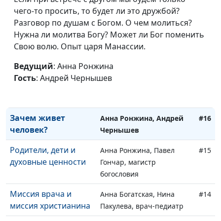
Что значит
Юлия Уткина, Николай
#18
чего-то просить, то будет ли это дружбой?
Крещение Господне?
Кунцевич,
Разговор по душам с Богом. О чем молиться?
священнослужитель и
Нужна ли молитва Богу? Может ли Бог поменить
Елена Варнавская
Свою волю. Опыт царя Манассии.
Как я избавился от
Анна Богатская, Эдуард
#17
Ведущий
: Анна Ронжина
страха смерти
Егизарян, преподаватель
Гость
: Андрей Чернышев
кафедры теологии
Заокского университета
Зачем живет
Анна Ронжина, Андрей
#16
человек?
Чернышев
Родители, дети и
Анна Ронжина, Павел
#15
духовные ценности
Гончар, магистр
богословия
Миссия врача и
Анна Богатская, Нина
#14
миссия христианина
Пакулева, врач-педиатр