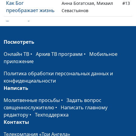
Как Бог
Анна Богатская, Михаил
#13
преображает жизнь
Севастьянов
То, что объединяет
Анна Богатская, Анна
#12
семью
Ронжина, Алексей Ронжин
Посмотреть
Любовь всё
Юлия Уткина, Николай
#11
переносит. Когда
Кунцевич,
Онлайн ТВ
•
Архив ТВ программ
•
Мобильное
ревность становится
священнослужитель и
приложение
признаком любви
Елена Варнавская
Политика обработки персональных данных и
Любовь всему верит.
Юлия Уткина, Николай
#10
конфиденциальности
Что люди хотят
Кунцевич,
Написать
получить на Новый
священнослужитель и
год
Елена Варнавская
Молитвенные просьбы
•
Задать вопрос
священнослужителю
•
Написать главному
Психология и вера:
Анна Ронжина, Ольга
#9
редактору
•
Техподдержка
где искать опору?
Аванесова, психолог
Контакты
Мое прошлое
Анна Богатская, Евгений
#8
Телекомпания «Три Ангела»