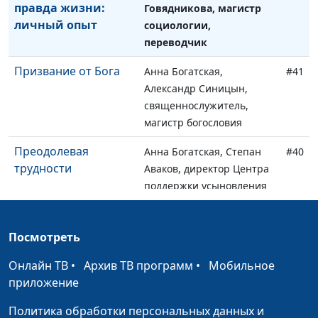
правда жизни:
Говядникова, магистр
личный опыт
социологии,
переводчик
Призвание от Бога
Анна Богатская,
#41
Александр Синицын,
священнослужитель,
магистр богословия
Преодолевая
Анна Богатская, Степан
#40
трудности
Аваков, директор Центра
поддержки усыновления
Помощь детям-
Анна Богатская, Степан
#39
сиротам и семьям в
Аваков, директор Центра
Посмотреть
трудной жизненной
поддержки усыновления
Онлайн ТВ
ситуации
•
Архив ТВ программ
•
Мобильное
приложение
Как я нашел цель в
Ронжина Анна, Павел
#38
Политика обработки персональных данных и
жизни
Меженин, мастер спорта,