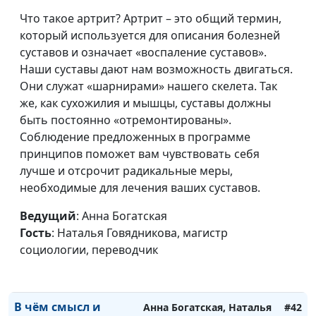
личный опыт
Петелина
Что такое артрит? Артрит – это общий термин,
который используется для описания болезней
Как Бог освободил
Анна Богатская, Наталья
#47
суставов и означает «воспаление суставов».
меня от наркотиков
Петелина
Наши суставы дают нам возможность двигаться.
Они служат «шарнирами» нашего скелета. Так
Есть ли новая жизнь
Анна Богатская, Сергей
#46
же, как сухожилия и мышцы, суставы должны
для наркоманов?
Петелин
быть постоянно «отремонтированы».
Поиск Бога длиной в
Соблюдение предложенных в программе
Анна Богатская, Наталья
#45
жизнь
принципов поможет вам чувствовать себя
Звездина
лучше и отсрочит радикальные меры,
В поисках верности
Анна Богатская, Елена
#44
необходимые для лечения ваших суставов.
Варнавская, директор
Ведущий
: Анна Богатская
телеканала «Три Ангела»
Гость
: Наталья Говядникова, магистр
Как я была
Анна Богатская, Наталья
#43
социологии, переводчик
миссионером в
Говядникова, магистр
Индии
социологии, переводчик
В чём смысл и
Анна Богатская, Наталья
#42