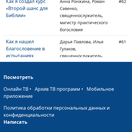
Как я создал курс
Анна Ронжина, Роман
#62
«Второй шанс для
Савенко,
Библии»
священнослужитель,
магистр практического
богословия
Как я нашел
Дарья Павлова, Илья
#61
благословение в
Гулаков,
испытаниях
священнослужитель,
магистр педагогической
теологии
Посмотреть
Как можно
Дарья Павлова, Илья
#60
Онлайн ТВ
послужить Богу
•
Архив ТВ программ
•
Мобильное
Гулаков,
приложение
священнослужитель,
магистр педагогической
Политика обработки персональных данных и
теологии
конфиденциальности
Написать
Как я обрёл силу в
Анна Богатская, Сергей
#59
Боге
Торской,