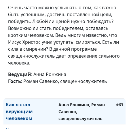
Очень часто можно услышать о том, как важно
быть успешным, достичь поставленной цели,
победить. Любой ли ценой нужно побеждать?
Возможно ли стать победителем, оставаясь
кротким человеком. Ведь многим известно, что
Иисус Христос учил уступать, смиряться. Есть ли
сила в смирении? В данной программе
священнослужитель дает определение сильного
человека.
Как оставаться
Анна Богатская, Евгений
#64
Ведущий
: Анна Ронжина
христианином, если
Перешивкин,
Гость
: Роман Савенко, священнослужитель
родители против.
священнослужитель
Мой личный опыт
Как я стал
Анна Ронжина, Роман
#63
верующим
Савенко,
человеком
священнослужитель