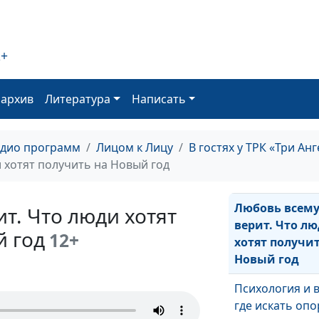
Как Бог
преображает 
2+
То, что объед
семью
оархив
Литература
Написать
Любовь всё
переносит. Ко
адио программ
Лицом к Лицу
В гостях у ТРК «Три Ан
ревность стан
 хотят получить на Новый год
признаком лю
Любовь всем
т. Что люди хотят
верит. Что л
й год
12+
хотят получи
Новый год
Психология и в
где искать опо