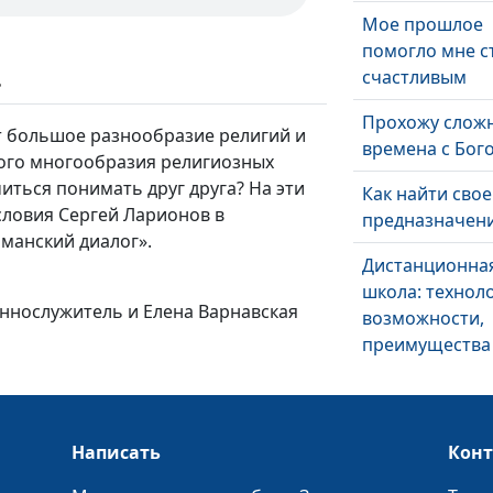
Мое прошлое
помогло мне с
счастливым
ь
Прохожу слож
т большое разнообразие религий и
времена с Бог
кого многообразия религиозных
иться понимать друг друга? На эти
Как найти свое
словия Сергей Ларионов в
предназначен
манский диалог».
Дистанционна
школа: технол
еннослужитель и Елена Варнавская
возможности,
преимущества
Написать
Кон