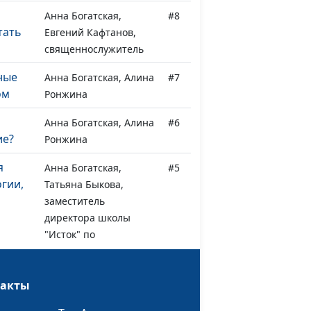
Анна Богатская,
#8
тать
Евгений Кафтанов,
священнослужитель
ные
Анна Богатская, Алина
#7
ом
Ронжина
Анна Богатская, Алина
#6
ие?
Ронжина
я
Анна Богатская,
#5
огии,
Татьяна Быкова,
заместитель
директора школы
"Исток" по
дистанционному
обучению и Наталья
такты
Кацель, завуч школы
"Исток" по