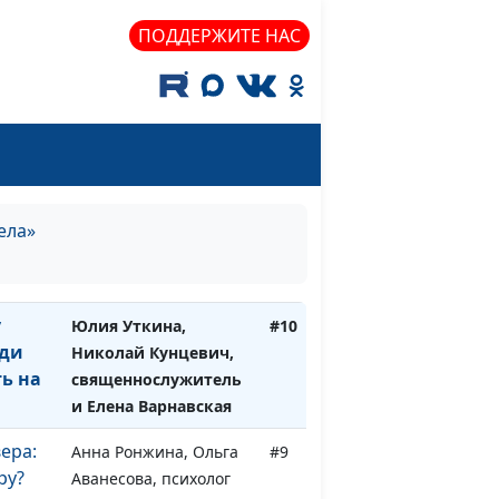
Анна Богатская,
#13
ПОДДЕРЖИТЕ НАС
жизнь
Михаил Севастьянов
иняет
Анна Богатская, Анна
#12
Ронжина, Алексей
Ронжин
Юлия Уткина, Николай
#11
гда
Кунцевич,
гела»
овится
священнослужитель и
бви
Елена Варнавская
у
Юлия Уткина,
#10
юди
Николай Кунцевич,
ть на
священнослужитель
и Елена Варнавская
ера:
Анна Ронжина, Ольга
#9
ру?
Аванесова, психолог