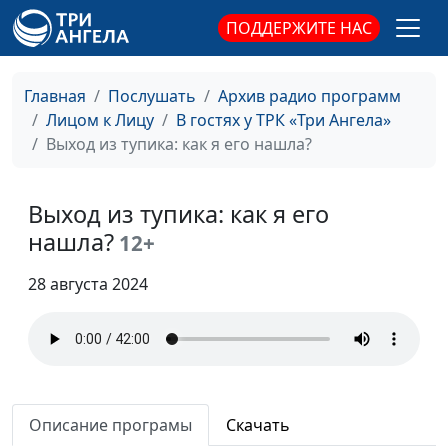
ПОДДЕРЖИТЕ НАС
Как стать сильной
Анна Богатская, Наталья
#27
женщиной? Из
Щербакова, сотрудник
опыта жизни
общероссийской
Главная
Послушать
Архив радио программ
общественной
Лицом к Лицу
В гостях у ТРК «Три Ангела»
организации АДРА
Выход из тупика: как я его нашла?
Бог избавил меня от
Анна Ронжина, Олег
#26
беспокойства за
Гончаров,
Выход из тупика: как я его
будущее
священнослужитель,
нашла?
12+
доктор практического
богословия, член Совета
28 августа 2024
по взаимодействию с
религиозными
объединениями при
Президенте РФ
Из бизнеса в
Анна Богатская, Юрий
#25
Описание програмы
Скачать
священнослужители:
Волобоев,