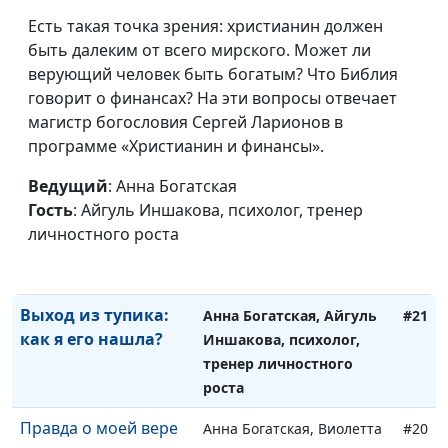
оставить бизнес
священнослужитель
Есть такая точка зрения: христианин должен
ради служения
быть далеким от всего мирского. Может ли
Как я стала жить
верующий человек быть богатым? Что Библия
Анна Богатская, Анна
#24
иначе
говорит о финансах? На эти вопросы отвечает
Варенова
магистр богословия Сергей Ларионов в
Искусство жить в
Анна Богатская, Лола
#23
программе «Христианин и финансы».
радости: как я этому
Кафтанова
училась
Ведущий
: Анна Богатская
Гость
: Айгуль Иншакова, психолог, тренер
Как и зачем я служу
Анна Ронжина, Андрей
#22
личностного роста
людям
Довгель,
священнослужитель
Выход из тупика:
Анна Богатская, Айгуль
#21
как я его нашла?
Иншакова, психолог,
тренер личностного
роста
Правда о моей вере
Анна Богатская, Виолетта
#20