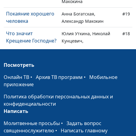
Макокина
Покаяние хорошего
Анна Богатская,
#19
человека
Александр Макокин
Что значит
Юлия Уткина, Николай
#18
Крещение Господне?
Кунцевич,
священнослужитель и
Елена Варнавская
Посмотреть
Как я избавился от
Анна Богатская, Эдуард
#17
страха смерти
Егизарян, преподаватель
Онлайн ТВ
•
Архив ТВ программ
•
Мобильное
кафедры теологии
приложение
Заокского университета
Политика обработки персональных данных и
Зачем живет
Анна Ронжина, Андрей
#16
конфиденциальности
человек?
Чернышев
Написать
Родители, дети и
Анна Ронжина, Павел
#15
Молитвенные просьбы
•
Задать вопрос
духовные ценности
Гончар, магистр
священнослужителю
•
Написать главному