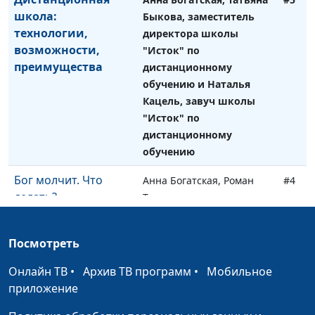
школа:
Быкова, заместитель
технологии,
директора школы
возможности,
"Исток" по
преимущества
дистанционному
обучению и Наталья
Кацель, завуч школы
"Исток" по
дистанционному
обучению
Бог молчит. Что
Анна Богатская, Роман
#4
делать?
Тихонов, директор
кабинета здоровья
«Весна»
Посмотреть
Я пришла к Богу,
Юлия Синицына,
#3
Онлайн ТВ
•
Архив ТВ программ
•
Мобильное
ничего не потеряв
Маргарита Колываенко
приложение
Мой Бог - Бог
Анна Богатская, Радмила
#2