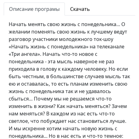
Описание програмы
Скачать
Зачем живет
Анна Ронжина, Андрей
#16
человек?
Чернышев
Начать менять свою жизнь с понедельника... О
Родители, дети и
желании поменять свою жизнь к лучшему ведут
Анна Ронжина, Павел
#15
духовные ценности
разговор участники молодежного ток-шоу
Гончар, магистр
«Начать жизнь с понедельника» на телеканале
богословия
«Три ангела». Начать что-то новое с
Миссия врача и
Анна Богатская, Нина
#14
понедельника - эта мысль наверное не раз
миссия христианина
Пакулева, врач-педиатр
приходила в голову к каждому человеку. Но если
быть честным, в большинстве случаев мысль так
Как Бог
Анна Богатская, Михаил
#13
ею и оставалась, то есть планам изменить свою
преображает жизнь
Севастьянов
жизнь с понедельника так и не удавалось
сбыться... Почему мы не решаемся что-то
То, что объединяет
Анна Богатская, Анна
#12
изменить в жизни? Как начать меняться? Зачем
семью
Ронжина, Алексей Ронжин
нам меняться? В каждом из нас есть что-то
Любовь всё
Юлия Уткина, Николай
#11
светлое, что побуждает нас становиться лучше.
переносит. Когда
Кунцевич,
И мы искренне хотим начать новую жизнь с
ревность становится
священнослужитель и
понедельника... Но в нас есть и что-то темное: