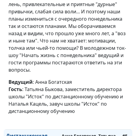
признаком любви
Елена Варнавская
лень, привлекательные и приятные "дурные"
привычки, слабая сила воли... И поэтому наши
Любовь всему верит.
Юлия Уткина, Николай
#10
планы измениться с очередного понедельника
Что люди хотят
Кунцевич,
так и остаются планами. Мы оборачиваемся
получить на Новый
священнослужитель и
назад и видим, что прошло уже много лет, а "воз
год
Елена Варнавская
и ныне там". Что нам не хватает: мотивации,
толчка или чьей-то помощи? В молодежном ток-
Психология и вера:
Анна Ронжина, Ольга
#9
шоу "Начать жизнь с понедельника" ведущий и
где искать опору?
Аванесова, психолог
гости программы постараются ответить на эти
Мое прошлое
вопросы.
Анна Богатская, Евгений
#8
помогло мне стать
Кафтанов,
Ведущий
: Анна Богатская
счастливым
священнослужитель
Гость
: Татьяна Быкова, заместитель директора
Прохожу сложные
школы "Исток" по дистанционному обучению и
Анна Богатская, Алина
#7
времена с Богом
Наталья Кацель, завуч школы "Исток" по
Ронжина
дистанционному обучению
Как найти свое
Анна Богатская, Алина
#6
предназначение?
Ронжина
Дистанционная
Анна Богатская, Татьяна
#5