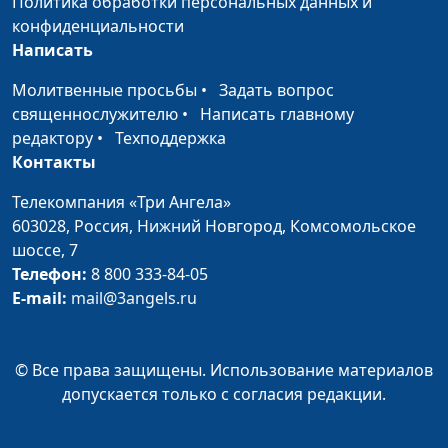
Политика обработки персональных данных и
счастья
Спивак
конфиденциальности
Написать
Присутствие Бога
Анна Богатская, Елена
#1
Спивак
Молитвенные просьбы
•
Задать вопрос
священнослужителю
•
Написать главному
редактору
•
Техподдержка
Контакты
Телекомпания «Три Ангела»
603028,
Россия, Нижний Новгород,
Комсомольское
шоссе, 7
Телефон:
8 800 333-84-05
E-mail:
mail@3angels.ru
© Все права защищены. Использование материалов
допускается только с согласия редакции.