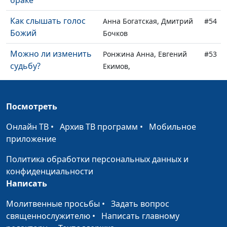
браке
Как слышать голос
Анна Богатская, Дмитрий
#54
Божий
Бочков
Можно ли изменить
Ронжина Анна, Евгений
#53
судьбу?
Екимов,
священнослужитель
Росла без Бога.
Анна Богатская, Анна
#52
Посмотреть
Стала верующей
Ронжина
Онлайн ТВ
•
Архив ТВ программ
•
Мобильное
Пение как состояние
Анна Богатская, Альбина
#51
приложение
души
Звездина
Политика обработки персональных данных и
Я оставил спорт и
Анна Богатская, Дмитрий
#50
конфиденциальности
стал совсем другим
Румянцев
Написать
человеком
Молитвенные просьбы
•
Задать вопрос
Как я выбрала жизнь
Анна Богатская, Алена
#49
священнослужителю
•
Написать главному
и начала с чистого
Дерябина