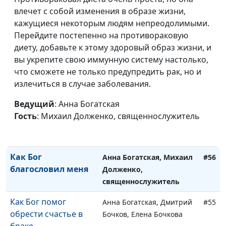
магистр педагогической
влечет с собой изменения в образе жизни,
теологии
кажущиеся некоторым людям непреодолимыми.
Как я обрёл силу в
Перейдите постепенно на противораковую
Анна Богатская, Сергей
#59
Боге
диету, добавьте к этому здоровый образ жизни, и
Торской,
вы укрепите свою иммунную систему настолько,
священнослужитель
что сможете не только предупредить рак, но и
Что помогло мне
Анна Богатская, Дарья
#58
излечиться в случае заболевания.
стать увереннее в
Павлова
себе
Ведущий
: Анна Богатская
Гость
: Михаил Долженко, священнослужитель
Бог - приоритет в
Анна Богатская, Тамара
#57
моей жизни
Дмитриевна Кульпина
Как Бог
Анна Богатская, Михаил
#56
благословил меня
Долженко,
священнослужитель
Как Бог помог
Анна Богатская, Дмитрий
#55
обрести счастье в
Бочков, Елена Бочкова