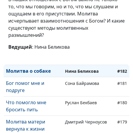
тюрьмы
то, что мы говорим, но и то, что мы слушаем и
Как студентам помогал
ощущаем в его присутствии. Молитва
Сергей Парфенов
#185
Бог
исчерпывает взаимоотношения с Богом? И какие
существуют методы молитвенных
Моя дочка помогла
Сергей Парфенов
#184
размышлений?
мне лучше понять
Бога
Ведущий
: Нина Беликова
Как я стал блогером
Дмитрий Черноусов
#183
Молитва о собаке
Нина Беликова
#182
Бог помог мне и
Сона Байрамова
#181
подруге
Что помогло мне
Руслан Бекбаев
#180
бросить пить
Молитва матери
Дмитрий Черноусов
#179
вернула к жизни