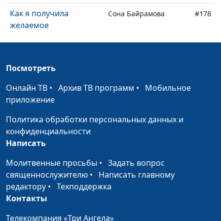
Как я получила
Сона Байрамова
#178
желаемое
Как я пережила смерть
Нина Беликова
#177
мужа
Посмотреть
Что я понял после
Игорь Оленников
#176
Онлайн ТВ
•
Архив ТВ программ
•
Мобильное
угона моей машины
приложение
Осталась жива и
Нина Гвазава
#175
Политика обработки персональных данных и
задумалась о Боге
конфиденциальности
Как Бог вернул мне
Олег Кучуривский
#174
Написать
видеокамеру
Молитвенные просьбы
•
Задать вопрос
Дедушка поверил в
священнослужителю
•
Написать главному
Мариам Ананян
#173
Бога и исцелился
редактору
•
Техподдержка
Контакты
Где я взял деньги на
Андрей Шипицин
#172
лечение жены
Телекомпания «Три Ангела»