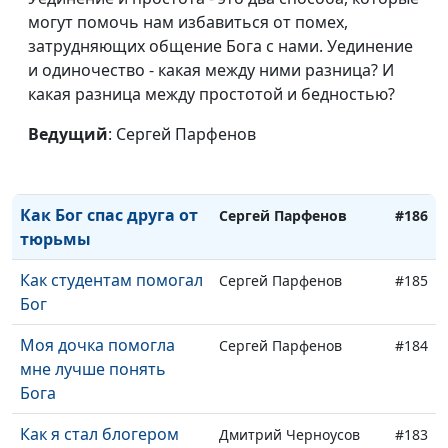
но Бог вернул их мне
могут помочь нам избавиться от помех,
затрудняющих общение Бога с нами. Уединение
Как мы изгнали бесов
Сергей Парфенов
#188
и одиночество - какая между ними разница? И
из человека
какая разница между простотой и бедностью?
Как люди в парке
Сергей Парфенов
#187
Ведущий
: Сергей Парфенов
ощутили Божью
любовь
Как Бог спас друга от
Сергей Парфенов
#186
тюрьмы
Как студентам помогал
Сергей Парфенов
#185
Бог
Моя дочка помогла
Сергей Парфенов
#184
мне лучше понять
Бога
Как я стал блогером
Дмитрий Черноусов
#183