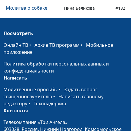
Молитва о собаке
Нина Беликова
#182
Бог помог мне и
Сона Байрамова
#181
подруге
Посмотреть
Что помогло мне
Руслан Бекбаев
#180
Онлайн ТВ
•
Архив ТВ программ
•
Мобильное
бросить пить
приложение
Молитва матери
Дмитрий Черноусов
#179
Политика обработки персональных данных и
вернула к жизни
конфиденциальности
Как я получила
Сона Байрамова
#178
Написать
желаемое
Молитвенные просьбы
•
Задать вопрос
Как я пережила смерть
священнослужителю
•
Написать главному
Нина Беликова
#177
мужа
редактору
•
Техподдержка
Контакты
Что я понял после
Игорь Оленников
#176
угона моей машины
Телекомпания «Три Ангела»
603028,
Россия, Нижний Новгород,
Комсомольское