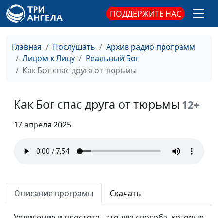
исцеление
ПОДДЕРЖИТЕ НАС
Рождественский
Надежда Орлюк
#195
подарок
Главная
Послушать
Архив радио программ
Как Бог ответил на
Лицом к Лицу
Реальный Бог
Надежда Орлюк
#194
молитву
Как Бог спас друга от тюрьмы
Бог исполнил
Надежда Орлюк
#193
обещание
Как Бог спас друга от тюрьмы
12+
Почему я работаю
Дмитрий Румянцев
#192
17 апреля 2025
бесплатно
Как Бог подарил мне
Сергей Петелин
#191
сына
Как я освободилась от
Наталья Петелина
#190
Описание програмы
Скачать
зависимости
Меня лишили детей,
Уединение и простота - это два способа, которые
Алена Дерябина
#189