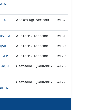
и за
- как
Александр Захаров
#132
овали
Анатолий Тарасюк
#131
чудо
Анатолий Тарасюк
#130
еньги
Анатолий Тарасюк
#129
не, а
Светлана Лукашевич
#128
Светлана Лукашевич
#127
ьна...
снова
Светлана Лукашевич
#126
а