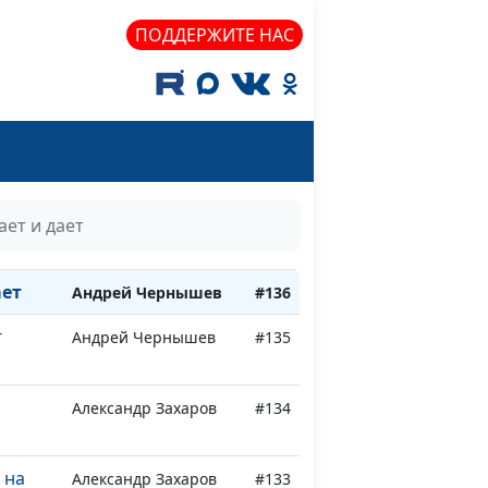
вство
Александр
#140
ПОДДЕРЖИТЕ НАС
Богданенков,
священнослужитель
рое в
Максим Каминский
#139
нт?
 в
Максим Каминский
#138
ает и дает
Андрей Чернышев
#137
ает
Андрей Чернышев
#136
г
Андрей Чернышев
#135
Александр Захаров
#134
 на
Александр Захаров
#133