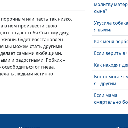
молитву матер
ь
сына?
 порочным или пасть так низко,
Укусила собака 
ла в нем произвести свою
я выжил
 кто отдаст себя Святому духу,
 жизни, будет восстановлен
Как меня верб
ня мы можем стать другими
г сделает самыми любящими.
Если верить в 
ыми и радостными. Робких –
Как находят д
 освободиться от гнева,
сделать людьми истинно
Бог помогает м
я - другим
Если мама
смертельно бол
Это реально - 
найти работу з
рубежом?