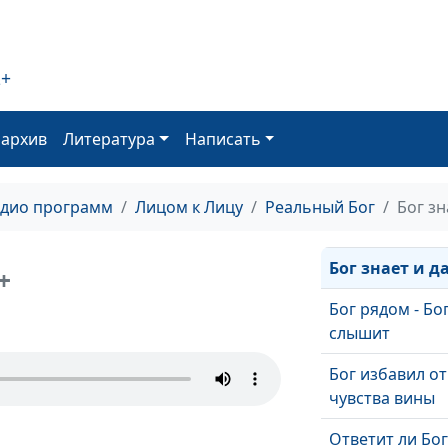
У Бога есть чу
юмора
2+
Как видеть доб
трудный моме
оархив
Литература
Написать
Как вести себя
ДТП?
адио программ
Лицом к Лицу
Реальный Бог
Бог зн
Голос Бога
Бог знает и д
+
Бог рядом - Бо
слышит
Бог избавил от
чувства вины
Ответит ли Бог