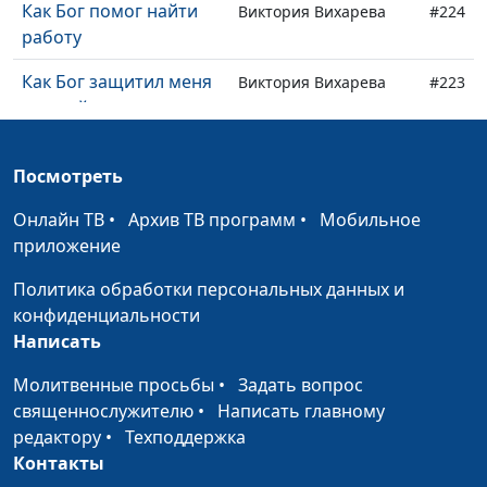
Как Бог помог найти
Виктория Вихарева
#224
работу
Как Бог защитил меня
Виктория Вихарева
#223
от змей
Сбила машина, но я
Виктория Вихарева
#222
Посмотреть
осталась невредима
Онлайн ТВ
•
Архив ТВ программ
•
Мобильное
История моего
Тамара Кульпина
#221
приложение
мгновенного
исцеления
Политика обработки персональных данных и
конфиденциальности
Как Бог говорит со
Тамара Кульпина
#220
Написать
мной через Библию
Молитвенные просьбы
•
Задать вопрос
Как неверующий муж
Тамара Кульпина
#219
священнослужителю
•
Написать главному
стал читать Библию
редактору
•
Техподдержка
Как Бог проявляет
Контакты
Тамара Кульпина
#218