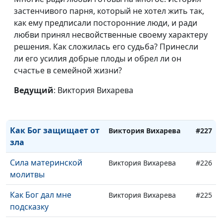
застенчивого парня, который не хотел жить так,
как ему предписали посторонние люди, и ради
Как Бог сохранил
любви принял несвойственные своему характеру
Виктория Вихарева
#230
семью в аварии
решения. Как сложилась его судьба? Принесли
ли его усилия добрые плоды и обрел ли он
Бог помог остаться в
Виктория Вихарева
#229
счастье в семейной жизни?
живых
Ведущий
: Виктория Вихарева
Как Бог спас от
Виктория Вихарева
#228
грабителей
Как Бог защищает от
Виктория Вихарева
#227
зла
Сила материнской
Виктория Вихарева
#226
молитвы
Как Бог дал мне
Виктория Вихарева
#225
подсказку