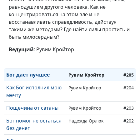
Я подняла машину, как
Елена Бочкова
#209
равнодушием другого человека. Как не
пушинку
концентрироваться на этом зле и не
Бог побеждает зло
восстанавливать справедливость, действуя
Вадим Гриненко
#208
такими же методами? Где найти силы простить и
Как я успел рассказать
Вадим Гриненко
#207
быть милосердным?
о Боге умирающему
Ведущий
: Рувим Кройтор
Как Бог разбудил меня
Вадим Гриненко
#206
во время пожара
Бог дает лучшее
Рувим Кройтор
#205
Как Бог исполнил мою
Рувим Кройтор
#204
мечту
Пощечина от сатаны
Рувим Кройтор
#203
Бог помог не остаться
Надежда Орлюк
#202
без денег