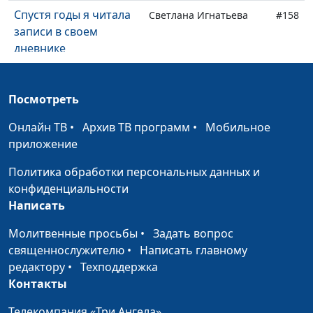
Спустя годы я читала
Светлана Игнатьева
#158
записи в своем
дневнике
Как я писала письмо
Светлана Игнатьева
#157
своему смертельно
Посмотреть
больному дяде
Онлайн ТВ
•
Архив ТВ программ
•
Мобильное
Как обрести духовную
Светлана Игнатьева
#156
приложение
близость? Опыт из
Политика обработки персональных данных и
личной жизни
конфиденциальности
Мечтай вместе с
Михаил Лазарь,
#155
Написать
Богом
священнослужитель
Молитвенные просьбы
•
Задать вопрос
Принимая решение, я
Михаил Лазарь,
#154
священнослужителю
•
Написать главному
не жду Божьего
священнослужитель
редактору
•
Техподдержка
ответа
Контакты
Проблемы есть, а
Михаил Лазарь,
#153
Телекомпания «Три Ангела»