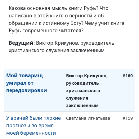
страшные истории
Какова основная мысль книги Руфь? Что
Каким чудом я здесь
написано в этой книге о верности и об
Роман Седов
#163
оказался
обращении к истинному Богу? Чему учит книга
Руфь современного читателя?
Где найти аэродром?
Роман Седов
#162
Ведущий
: Виктор Крикунов, руководитель
Как дать людям
Роман Седов
#161
христианского служения заключенным
чувство, что они
нужны
Мой товарищ
Виктор Крикунов,
#160
умирал от
руководитель
передозировки
христианского
служения
заключенным
У врачей были плохие
Светлана Игнатьева
#159
прогнозы во время
моей беременности