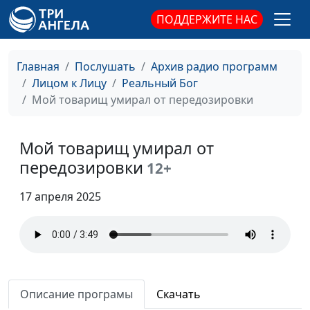
мою пропажу и зачем
ПОДДЕРЖИТЕ НАС
Он это сделал
Как меня обокрали на
Степан Аваков
#169
Главная
Послушать
Архив радио программ
автовокзале
Лицом к Лицу
Реальный Бог
Мой товарищ умирал от передозировки
Как Бог остановил
Степан Аваков
#168
время
Мой товарищ умирал от
Как Бог меня удивил
Степан Аваков
#167
передозировки
12+
Как Бог меня
Степан Аваков
#166
разбудил
17 апреля 2025
Удивительная
Роман Седов
#165
история на пути из
Владивостока в
Москву
Описание програмы
Скачать
С детства любил
Роман Седов
#164