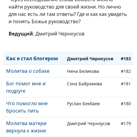
найти руководство для своей жизни. Но лично
Как студентам помогал
Сергей Парфенов
#185
для нас есть ли там ответы? Где и как как увидеть
Бог
и понять Божье руководство?
Моя дочка помогла
Сергей Парфенов
#184
Ведущий
: Дмитрий Черноусов
мне лучше понять
Бога
Как я стал блогером
Дмитрий Черноусов
#183
Молитва о собаке
Нина Беликова
#182
Бог помог мне и
Сона Байрамова
#181
подруге
Что помогло мне
Руслан Бекбаев
#180
бросить пить
Молитва матери
Дмитрий Черноусов
#179
вернула к жизни