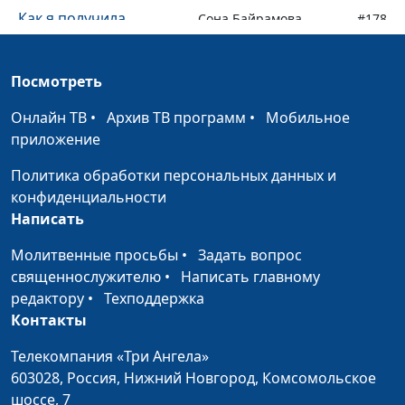
Как я получила
Сона Байрамова
#178
желаемое
Как я пережила смерть
Нина Беликова
#177
Посмотреть
мужа
Онлайн ТВ
•
Архив ТВ программ
•
Мобильное
Что я понял после
Игорь Оленников
#176
приложение
угона моей машины
Политика обработки персональных данных и
Осталась жива и
Нина Гвазава
#175
конфиденциальности
задумалась о Боге
Написать
Как Бог вернул мне
Молитвенные просьбы
•
Олег Кучуривский
Задать вопрос
#174
видеокамеру
священнослужителю
•
Написать главному
редактору
•
Техподдержка
Дедушка поверил в
Мариам Ананян
#173
Контакты
Бога и исцелился
Телекомпания «Три Ангела»
Где я взял деньги на
Андрей Шипицин
#172
603028,
Россия, Нижний Новгород,
Комсомольское
лечение жены
шоссе, 7