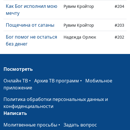
Как Бог исполнил мою
Рувим Кройтор
#204
мечту
Пощечина от сатаны
Рувим Кройтор
#203
Бог помог не остаться
Надежда Орлюк
#202
без денег
С Богом все к лучшему
Надежда Орлюк
#201
Честность помогла
Надежда Орлюк
#200
Посмотреть
сдать экзамен
Онлайн ТВ
•
Архив ТВ программ
•
Мобильное
Как кошка приходила к
Надежда Орлюк
#199
приложение
нам во время молитвы
Политика обработки персональных данных и
Как молитва помогла
Надежда Орлюк
#198
конфиденциальности
найти дорогу в лесу
Написать
Я решила соблюдать
Молитвенные просьбы
•
Надежда Орлюк
Задать вопрос
#197