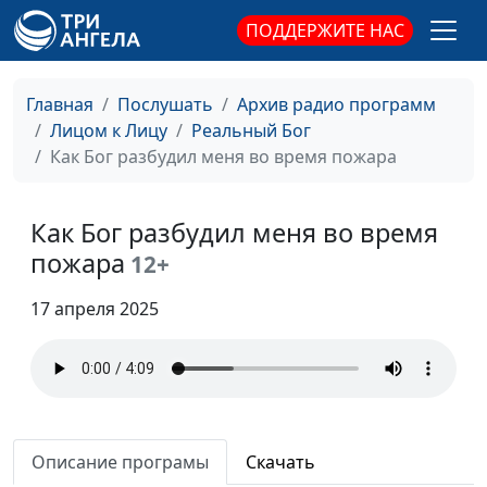
стал читать Библию
ПОДДЕРЖИТЕ НАС
Как Бог проявляет
Тамара Кульпина
#218
Себя через людей
Главная
Послушать
Архив радио программ
Как я привела в
Лицом к Лицу
Реальный Бог
Тамара Кульпина
#217
церковь внучку
Как Бог разбудил меня во время пожара
Помолились и боль
Тамара Кульпина
#216
ушла
Как Бог разбудил меня во время
пожара
12+
Как Бог благословил
Тамара Кульпина
#215
меня
17 апреля 2025
Как Бог позаботился
Тамара Кульпина
#214
обо мне
Как я доверилась Богу
Ирина Вершинина
#213
Как я сблизилась с
Ирина Вершинина
#212
Описание програмы
Скачать
Богом