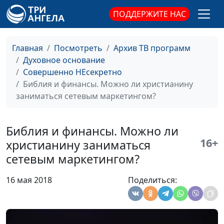
методики помощи
зависимым людям
ПОДДЕРЖИТЕ НАС
Библия и финансы.
Андрей Юнак,
#30
Игра на деньги -
священнослужитель,
Главная
Посмотреть
Архив ТВ программ
порок или
Дмитрий Булатов,
Духовное основание
развлечение?
священнослужитель;
Совершенно НЕсекретно
Роман Маринин,
Библия и финансы. Можно ли христианину
священнослужитель;
заниматься сетевым маркетингом?
Артем Сорокин,
бизнесмен
Библия и финансы. Можно ли
Библия и финансы.
Андрей Юнак,
#29
16+
христианину заниматься
Зачем Богу десятина?
священнослужитель,
сетевым маркетингом?
Дмитрий Булатов,
священнослужитель;
16 мая 2018
Поделиться:
Роман Маринин,
священнослужитель;
Артем Сорокин,
бизнесмен