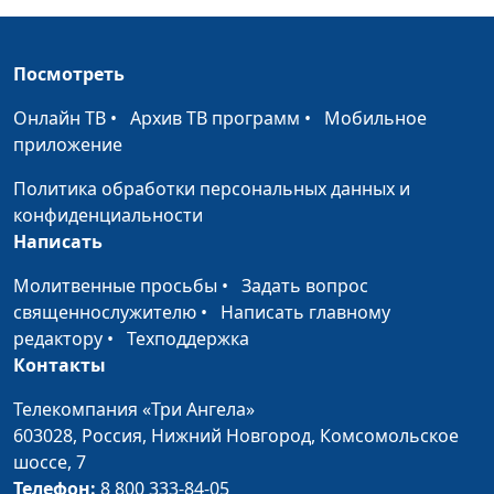
Как учить детей
священнослужитель,
обращаться с
Дмитрий Булатов,
финансами?
священнослужитель;
Посмотреть
Роман Маринин,
священнослужитель;
Онлайн ТВ
•
Архив ТВ программ
•
Мобильное
Артем Сорокин,
приложение
бизнесмен
Политика обработки персональных данных и
Библия и финансы.
Андрей Юнак,
#23
конфиденциальности
Как планировать
священнослужитель,
Написать
семейный бюджет?
Дмитрий Булатов,
Молитвенные просьбы
•
Задать вопрос
священнослужитель;
священнослужителю
•
Написать главному
Роман Маринин,
редактору
•
Техподдержка
священнослужитель;
Контакты
Артем Сорокин,
бизнесмен
Телекомпания «Три Ангела»
603028,
Библия и финансы.
Россия, Нижний Новгород,
Комсомольское
Андрей Юнак,
#22
шоссе, 7
Выбор партнера для
священнослужитель,
Телефон:
бизнеса
8 800 333-84-05
Дмитрий Булатов,