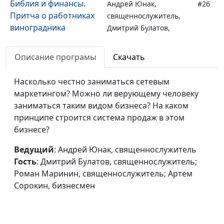
Библия и финансы.
Андрей Юнак,
#26
Притча о работниках
священнослужитель,
виноградника
Дмитрий Булатов,
священнослужитель;
Роман Маринин,
Описание програмы
Скачать
священнослужитель;
Артем Сорокин,
Насколько честно заниматься сетевым
бизнесмен
маркетингом? Можно ли верующему человеку
заниматься таким видом бизнеса? На каком
Библия и финансы.
Андрей Юнак,
#25
принципе строится система продаж в этом
Притча Христа о
священнослужитель,
бизнесе?
неверном управителе
Дмитрий Булатов,
священнослужитель;
Ведущий
: Андрей Юнак, священнослужитель
Роман Маринин,
Гость
: Дмитрий Булатов, священнослужитель;
священнослужитель;
Роман Маринин, священнослужитель; Артем
Артем Сорокин,
Сорокин, бизнесмен
бизнесмен
Библия и финансы.
Андрей Юнак,
#24