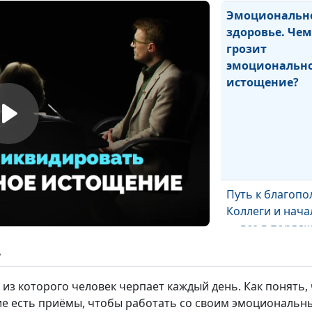
Эмоциональн
здоровье. Че
грозит
эмоциональн
истощение?
Путь к благопо
Коллеги и нача
— все в порядк
ь
 из которого человек черпает каждый день. Как понять
ие есть приёмы, чтобы работать со своим эмоциональ