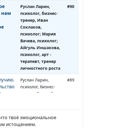
ое
Руслан Ларин,
#90
м нам
психолог, бизнес-
тренер, Иван
ое
Соклаков,
психолог; Мария
Вачева, психолог;
Айгуль Иншакова,
психолог, арт -
терапевт, тренер
личностного роста
лучию.
Руслан Ларин,
#89
льство
психолог, бизнес-
е
тренер, Евгений
Скрипников,
священнослужитель;
Мария Вачева,
, что твоё эмоциональное
психолог; Светлана
ным истощением.
Малова,