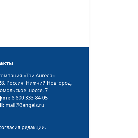
Малова,
предприниматель
лучию.
Руслан Ларин,
#86
психолог, бизнес-
тренер, Евгений
Скрипников,
священнослужитель;
Мария Вачева,
такты
психолог; Светлана
компания «Три Ангела»
Малова,
28,
Россия, Нижний Новгород,
предприниматель
омольское шоссе, 7
лучию.
Руслан Ларин,
#85
фон:
8 800 333-84-05
чество
психолог, бизнес-
il:
mail@3angels.ru
е и
тренер, Евгений
Скрипников,
священнослужитель;
согласия редакции.
Мария Вачева,