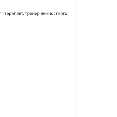
предприниматель
т - терапевт, тренер личностного
лучию.
Руслан Ларин,
#88
психолог, бизнес-
тренер, Евгений
Скрипников,
священнослужитель;
Мария Вачева,
психолог; Светлана
Малова,
предприниматель
лучию.
Руслан Ларин,
#87
елигия:
психолог, бизнес-
тренер, Евгений
Скрипников,
священнослужитель;
Мария Вачева,
психолог; Светлана