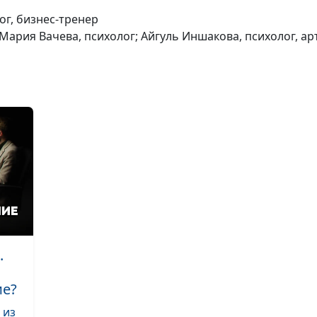
ог, бизнес-тренер
 Мария Вачева, психолог; Айгуль Иншакова, психолог, ар
Путь к благопо
Как наладить
отношения?
Путь к благопо
Духовность и р
одно и то же?
.
ие?
 из