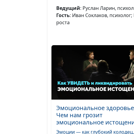
Ведущий
: Руслан Ларин, психол
Гость
: Иван Соклаков, психолог;
роста
Эмоциональное здоровье
Чем нам грозит
эмоциональное истощен
Эмоции — как глубокий колодец,