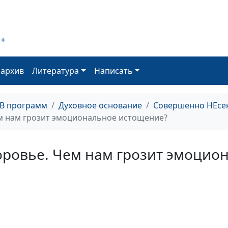
изменить свое
мышление?
2+
оархив
Литература
Написать
ТВ программ
Духовное основание
Совершенно НЕсе
Эмоционально
м нам грозит эмоциональное истощение?
здоровье. Поч
образ жизни в
для эмоционал
ровье. Чем нам грозит эмоцио
здоровья?