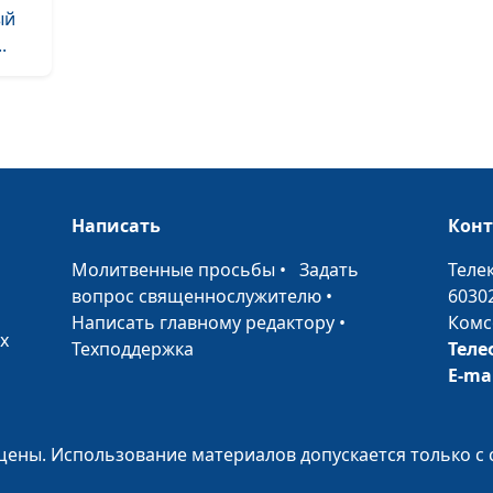
ый
.
Путь к благопо
Стресс и
благополучие
Написать
Кон
•
Молитвенные просьбы
•
Задать
Теле
вопрос священнослужителю
•
6030
Написать главному редактору
•
Комс
х
Путь к благопо
Техподдержка
Теле
Влияет ли твор
E-ma
на благополучи
счастье?
ены. Использование материалов допускается только с 