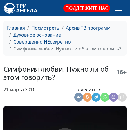
Только для двоих
Андрей Костерин,
ПОДДЕРЖИТЕ НАС
священнослужитель;
Евгений Екимов,
священнослужитель,
Главная
Посмотреть
Архив ТВ программ
консультант по
Духовное основание
добрачным
Совершенно НЕсекретно
отношениям;
Симфония любви. Нужно ли об этом говорить?
Александр Сахаров,
священнослужитель,
консультант по
Симфония любви. Нужно ли об
16+
семейным
этом говорить?
взаимоотношениям
21 марта 2016
Поделиться:
Симфония любви. Дар
Елена Полашкова,
#2
сексуальности
Андрей Костерин,
священнослужитель;
Евгений Екимов,
священнослужитель,
консультант по