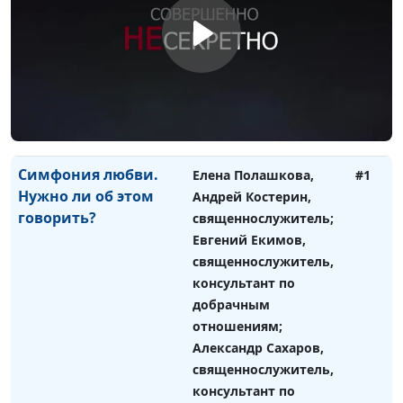
добрачным
отношениям;
Александр Сахаров,
священнослужитель,
консультант по
семейным
взаимоотношениям
Симфония любви.
Елена Полашкова,
#1
Нужно ли об этом
Андрей Костерин,
говорить?
священнослужитель;
Евгений Екимов,
священнослужитель,
консультант по
добрачным
отношениям;
Александр Сахаров,
священнослужитель,
консультант по