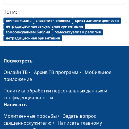
Мария Мараханова,
Теги:
психолог; Александр
Сахаров,
вечная жизнь
спасение человека
христианские ценности
священнослужитель,
нетрадиционная сексуальная ориентация
консультант по
гомосексуализм библия
гомосексуализм религия
нетрадиционная ориентация
семейным
взаимоотношениям
Унисекс. О чем
Андрей Юнак,
#47
Посмотреть
говорит дресс-код?
священнослужитель,
Василий Половинко,
Онлайн ТВ
•
Архив ТВ программ
•
Мобильное
священнослужитель;
приложение
Мария Мараханова,
Политика обработки персональных данных и
психолог; Александр
конфиденциальности
Сахаров,
Написать
священнослужитель,
консультант по
Молитвенные просьбы
•
Задать вопрос
семейным
священнослужителю
•
Написать главному
взаимоотношениям