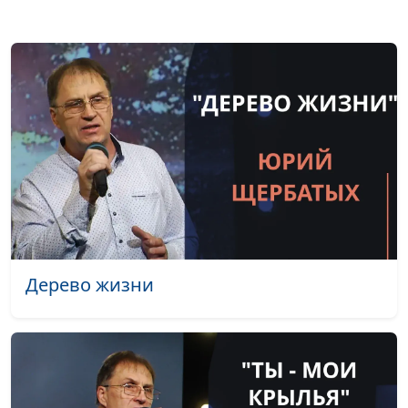
Мария Мараханова,
психолог; Александр
Сахаров,
священнослужитель,
консультант по
семейным
взаимоотношениям
Унисекс. Гендерные
Андрей Юнак,
#56
стереотипы и
священнослужитель,
равенство полов
Василий Половинко,
(первая часть)
священнослужитель;
Мария Мараханова,
Дерево жизни
психолог; Александр
Сахаров,
священнослужитель,
консультант по
семейным
взаимоотношениям