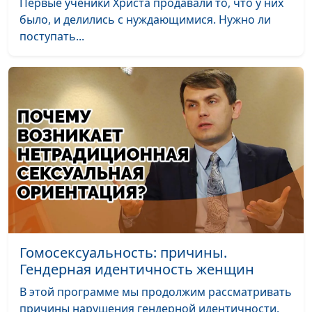
Первые ученики Христа продавали то, что у них
последствия
Василий Половинко,
было, и делились с нуждающимися. Нужно ли
священнослужитель;
поступать...
Мария Мараханова,
психолог; Александр
Сахаров,
священнослужитель,
консультант по
семейным
взаимоотношениям
Унисекс. Стирание
Андрей Юнак,
#50
внешних границ
священнослужитель,
между полами
Василий Половинко,
священнослужитель;
Мария Мараханова,
Гомосексуальность: причины.
психолог; Александр
Гендерная идентичность женщин
Сахаров,
В этой программе мы продолжим рассматривать
священнослужитель,
причины нарушения гендерной идентичности.
консультант по