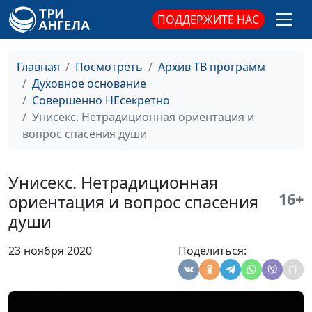
христианство.
Дмитрий Булатов,
ПОДДЕРЖИТЕ НАС
Импринтинг. Почему
доктор практической
я верю так, а не
теологии
иначе?
Главная
Посмотреть
Архив ТВ программ
Духовное основание
Унисекс.
Андрей Юнак,
#63
Совершенно НЕсекретно
Гомосексуалисты в
священнослужитель,
Унисекс. Нетрадиционная ориентация и
христианской общине
Василий Половинко,
вопрос спасения души
священнослужитель;
Мария Мараханова,
психолог; Александр
Унисекс. Нетрадиционная
Сахаров,
16+
ориентация и вопрос спасения
священнослужитель,
души
консультант по
семейным
23 ноября 2020
Поделиться:
взаимоотношениям
Унисекс.
Андрей Юнак,
#62
Нетрадиционная
священнослужитель,