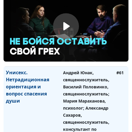
семья и спасение
Василий Половинко,
души
священнослужитель;
Мария Мараханова,
психолог; Александр
Сахаров,
священнослужитель,
консультант по
семейным
взаимоотношениям
Унисекс.
Андрей Юнак,
#61
Нетрадиционная
священнослужитель,
ориентация и
Василий Половинко,
вопрос спасения
священнослужитель;
души
Мария Мараханова,
психолог; Александр
Сахаров,
священнослужитель,
консультант по