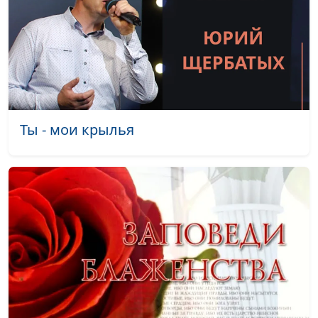
Унисекс.
Андрей Юнак,
#54
Самоопределение и
священнослужитель,
принятие себя
Василий Половинко,
священнослужитель;
Мария Мараханова,
психолог; Александр
Сахаров,
Ты - мои крылья
священнослужитель,
консультант по
семейным
взаимоотношениям
Унисекс.
Андрей Юнак,
#53
Самоопределение:
священнослужитель,
кто я и куда иду?
Василий Половинко,
священнослужитель;
Мария Мараханова,
психолог; Александр