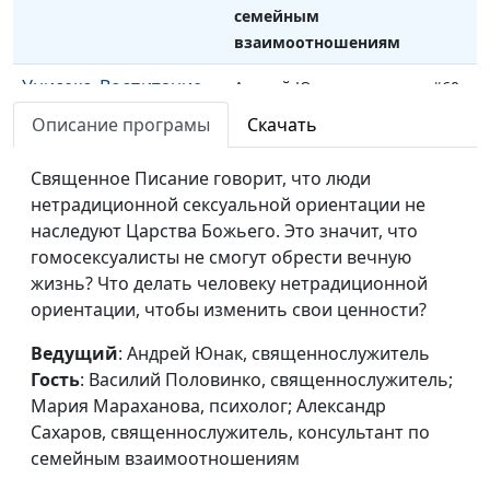
семейным
взаимоотношениям
Унисекс. Воспитание
Андрей Юнак,
#60
девочек и мальчиков
священнослужитель,
Описание програмы
Скачать
Василий Половинко,
священнослужитель;
Священное Писание говорит, что люди
Мария Мараханова,
нетрадиционной сексуальной ориентации не
психолог; Александр
наследуют Царства Божьего. Это значит, что
Сахаров,
гомосексуалисты не смогут обрести вечную
священнослужитель,
жизнь? Что делать человеку нетрадиционной
консультант по
ориентации, чтобы изменить свои ценности?
семейным
взаимоотношениям
Ведущий
: Андрей Юнак, священнослужитель
Гость
: Василий Половинко, священнослужитель;
Унисекс. Гендерные
Андрей Юнак,
#57
Мария Мараханова, психолог; Александр
стереотипы и
священнослужитель,
Сахаров, священнослужитель, консультант по
равенство полов
Василий Половинко,
семейным взаимоотношениям
(вторая часть)
священнослужитель;