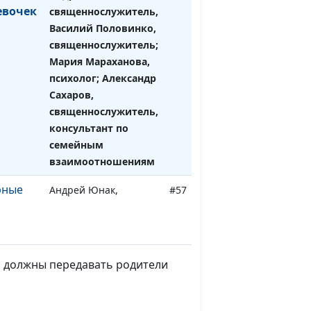
евочек
священнослужитель,
Василий Половинко,
священнослужитель;
Мария Мараханова,
психолог; Александр
Сахаров,
священнослужитель,
консультант по
семейным
взаимоотношениям
рные
Андрей Юнак,
#57
священнослужитель,
ов
Василий Половинко,
священнослужитель;
Мария Мараханова,
и должны передавать родители
психолог; Александр
Сахаров,
священнослужитель,