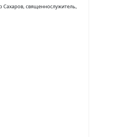
консультант по
р Сахаров, священнослужитель,
семейным
взаимоотношениям
рные
Андрей Юнак,
#56
священнослужитель,
ов
Василий Половинко,
священнослужитель;
Мария Мараханова,
психолог; Александр
Сахаров,
священнослужитель,
консультант по
семейным
взаимоотношениям
Андрей Юнак,
#54
ие и
священнослужитель,
Василий Половинко,