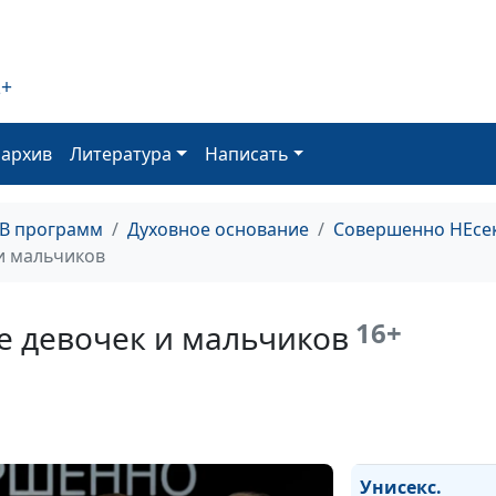
2+
оархив
Литература
Написать
Унисекс.
Нетрадиционн
ТВ программ
Духовное основание
Совершенно НЕсе
ориентация и 
и мальчиков
спасения души
16+
е девочек и мальчиков
Унисекс.