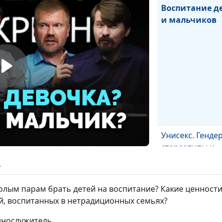
Воспитание д
и мальчиков
Унисекс. Генде
стереотипы и
равенство пол
ь
(вторая часть)
лым парам брать детей на воспитание? Какие ценност
й, воспитанных в нетрадиционных семьях?
ннослужитель