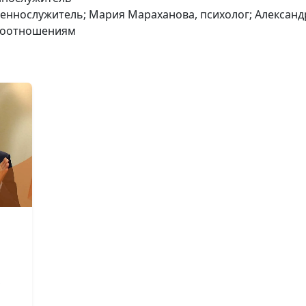
щеннослужитель; Мария Мараханова, психолог; Александ
моотношениям
Унисекс. Генде
стереотипы и
равенство пол
(первая часть)
Унисекс.
,
Самоопределен
принятие себя