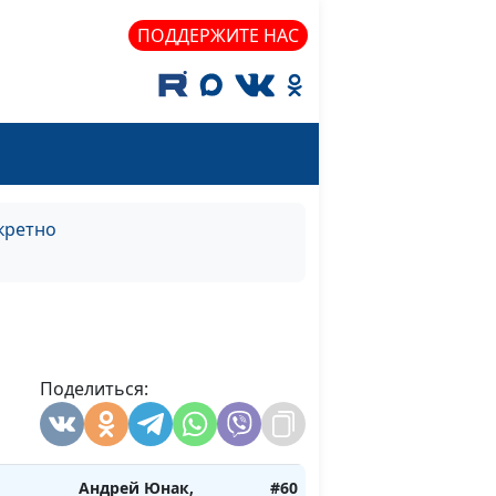
Сахаров,
ПОДДЕРЖИТЕ НАС
священнослужитель,
консультант по
семейным
взаимоотношениям
Андрей Юнак,
#61
ая
священнослужитель,
кретно
вопрос
Василий Половинко,
священнослужитель;
Мария Мараханова,
психолог; Александр
Сахаров,
священнослужитель,
Поделиться:
консультант по
семейным
взаимоотношениям
Андрей Юнак,
#60