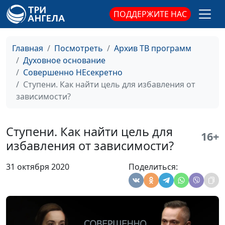
психолог; Александр
ПОДДЕРЖИТЕ НАС
Сахаров,
священнослужитель,
консультант по
Главная
Посмотреть
Архив ТВ программ
семейным
Духовное основание
взаимоотношениям
Совершенно НЕсекретно
Ступени. Как найти цель для избавления от
Унисекс. Что такое
Андрей Юнак,
#45
зависимости?
унисекс?
священнослужитель,
Василий Половинко,
священнослужитель;
Ступени. Как найти цель для
16+
Мария Мараханова,
избавления от зависимости?
психолог; Александр
Сахаров,
31 октября 2020
Поделиться:
священнослужитель,
консультант по
семейным
взаимоотношениям