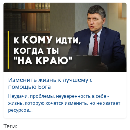
реабилитационного
центра, автор
методики помощи
зависимым людям
Ступени. Правда о
Мария Мараханова,
#37
зависимости
Александр Зуев,
магистр психологии,
психолог
реабилитационного
центра, автор
Изменить жизнь к лучшему с
методики помощи
помощью Бога
зависимым людям
Неудачи, проблемы, неуверенность в себе -
Ступени. Отношения с
Мария Мараханова,
#36
жизнь, которую хочется изменить, но не хватает
зависимым
Александр Зуев,
ресурсов...
человеком
магистр психологии,
психолог
Теги:
реабилитационного