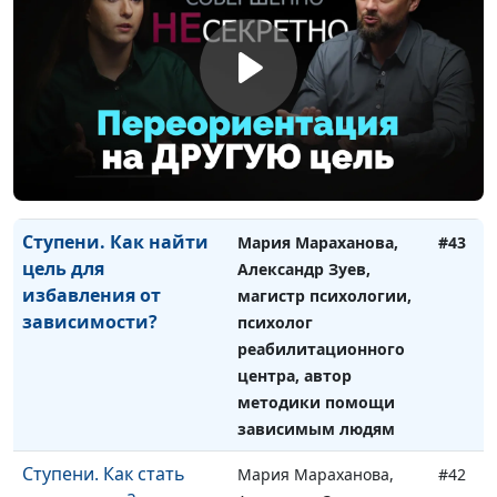
Ступени. 20 правил
Мария Мараханова,
#44
для созависимого
Александр Зуев,
человека
магистр психологии,
психолог
реабилитационного
центра, автор
методики помощи
зависимым людям
Ступени. Как найти
Мария Мараханова,
#43
цель для
Александр Зуев,
избавления от
магистр психологии,
зависимости?
психолог
реабилитационного
центра, автор
методики помощи
зависимым людям
Ступени. Как стать
Мария Мараханова,
#42