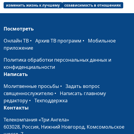
центра, автор
изменить жизнь к лучшему
созависимость в отношениях
методики помощи
зависимым людям
Посмотреть
Ступени. Жизнь
Мария Мараханова,
#35
созависимого
Александр Зуев,
Онлайн ТВ
•
Архив ТВ программ
•
Мобильное
человека
магистр психологии,
приложение
психолог
реабилитационного
Политика обработки персональных данных и
центра, автор
конфиденциальности
методики помощи
Написать
зависимым людям
Молитвенные просьбы
•
Задать вопрос
Ступени. Что делает
Мария Мараханова,
#34
священнослужителю
•
Написать главному
человека
Александр Зуев,
редактору
•
Техподдержка
созависимым?
магистр психологии,
Контакты
психолог
Телекомпания «Три Ангела»
реабилитационного
603028,
Россия, Нижний Новгород,
Комсомольское
центра, автор
шоссе, 7