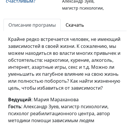
счастливым?
Александр Зуев,
магистр психологии,
психолог
реабилитационного
Описание програмы
Скачать
центра, автор
методики помощи
Крайне редко встречается человек, не имеющий
зависимым людям
зависимостей в своей жизни. К сожалению, мы
можем находиться во власти многих привычек и
Ступени. С чего
Мария Мараханова,
#41
обстоятельств: наркотики, курение, алкоголь,
начать работу над
Александр Зуев,
интернет, азартные игры, секс и т.д. Можно ли
созависимостью?
магистр психологии,
уменьшить их пагубное влияние на свою жизнь
психолог
или полностью побороть? Как найти жизненную
реабилитационного
цель, чтобы избавиться от зависимости?
центра, автор
методики помощи
Ведущий
: Мария Мараханова
зависимым людям
Гость
: Александр Зуев, магистр психологии,
психолог реабилитационного центра, автор
Ступени.
Мария Мараханова,
#40
методики помощи зависимым людям
Созависимость — где
Александр Зуев,
получить помощь?
магистр психологии,