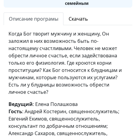
семейным
взаимоотношениям
Описание програмы
Скачать
Симфония любви.
Елена Полашкова,
#9
Дисгармония
Андрей Костерин,
Когда Бог творит мужчину и женщину, Он
священнослужитель;
заложил в них возможность быть по-
Евгений Екимов,
настоящему счастливыми. Человек не может
священнослужитель,
обрести личное счастье, если задействована
консультант по
только его физиология. Где кроются корни
добрачным
проституции? Как Бог относится к блудницам и
отношениям;
мужчинам, которые пользуются их услугами?
Александр Сахаров,
Есть ли у блудницы возможность обрести
священнослужитель,
личное счастье?
консультант по
семейным
Ведущий
: Елена Полашкова
взаимоотношениям
Гость
: Андрей Костерин, священнослужитель;
Евгений Екимов, священнослужитель,
Симфония любви.
Елена Полашкова,
#8
консультант по добрачным отношениям;
Узурпация власти
Андрей Костерин,
Александр Сахаров, священнослужитель,