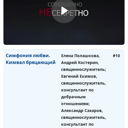
добрачным
отношениям;
Александр Сахаров,
священнослужитель,
консультант по
семейным
взаимоотношениям
Симфония любви.
Елена Полашкова,
#10
Кимвал бряцающий
Андрей Костерин,
священнослужитель;
Евгений Екимов,
священнослужитель,
консультант по
добрачным
отношениям;
Александр Сахаров,
священнослужитель,
консультант по