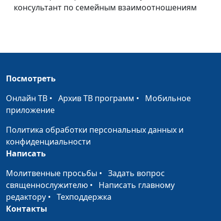
священнослужитель;
консультант по семейным взаимоотношениям
Евгений Екимов,
священнослужитель,
консультант по
добрачным
отношениям;
Александр Сахаров,
Посмотреть
священнослужитель,
консультант по
Онлайн ТВ
•
Архив ТВ программ
•
Мобильное
семейным
приложение
взаимоотношениям
Политика обработки персональных данных и
Симфония любви.
конфиденциальности
Елена Полашкова,
#7
Статус женщины
Написать
Андрей Костерин,
священнослужитель;
Молитвенные просьбы
•
Задать вопрос
Евгений Екимов,
священнослужителю
•
Написать главному
священнослужитель,
редактору
•
Техподдержка
консультант по
Контакты
добрачным