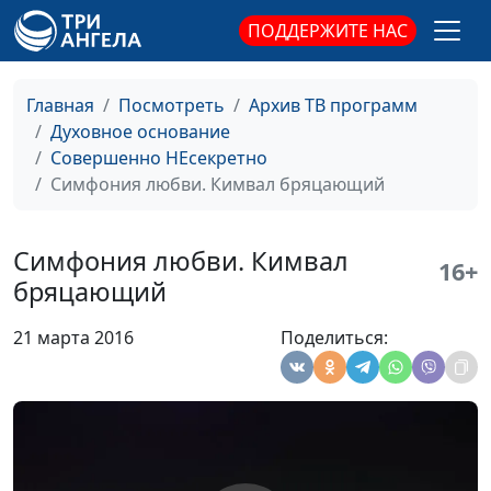
священнослужитель;
ПОДДЕРЖИТЕ НАС
Артем Сорокин,
бизнесмен
Главная
Посмотреть
Архив ТВ программ
Библия и финансы.
Андрей Юнак,
#12
Духовное основание
Можно ли
священнослужитель,
Совершенно НЕсекретно
христианину быть
Дмитрий Булатов,
Симфония любви. Кимвал бряцающий
богатым?
священнослужитель;
Роман Маринин,
священнослужитель;
Симфония любви. Кимвал
16+
Артем Сорокин,
бряцающий
бизнесмен
21 марта 2016
Поделиться:
Симфония любви. Без
Елена Полашкова,
#11
фальши
Андрей Костерин,
священнослужитель;
Евгений Екимов,
священнослужитель,
консультант по