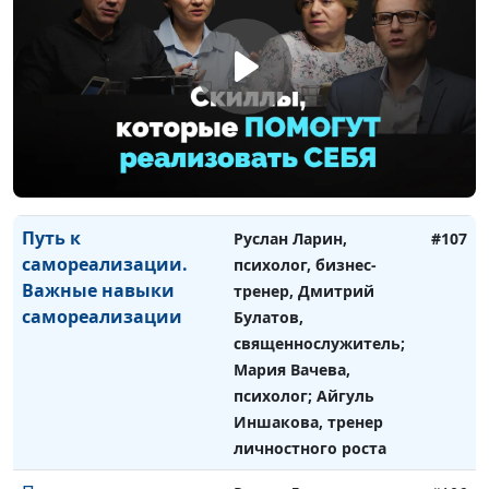
самореализации. Как
психолог, бизнес-
не потерять себя на
тренер, Дмитрий
пути к
Булатов,
самореализации
священнослужитель;
Мария Вачева,
психолог; Айгуль
Иншакова, тренер
личностного роста
Путь к
Руслан Ларин,
#107
самореализации.
психолог, бизнес-
Важные навыки
тренер, Дмитрий
самореализации
Булатов,
священнослужитель;
Мария Вачева,
психолог; Айгуль
Иншакова, тренер
личностного роста