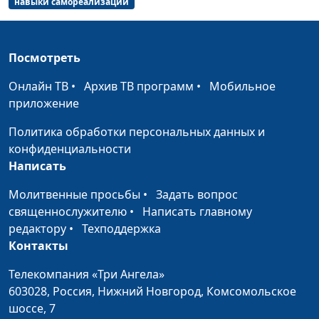
навыки самореализации
Путь к
Руслан Ларин,
#102
самореализации. Как
психолог, бизнес-
Посмотреть
составить план на
тренер, Дмитрий
жизнь
Булатов,
Онлайн ТВ
•
Архив ТВ программ
•
Мобильное
священнослужитель;
приложение
Мария Вачева,
психолог; Айгуль
Политика обработки персональных данных и
Иншакова, тренер
конфиденциальности
личностного роста
Написать
Путь к
Молитвенные просьбы
•
Задать вопрос
Руслан Ларин,
#101
самореализации. Как
священнослужителю
•
Написать главному
психолог, бизнес-
понять свои таланты
редактору
•
Техподдержка
тренер, Дмитрий
и способности
Контакты
Булатов,
священнослужитель;
Телекомпания «Три Ангела»
Мария Вачева,
603028,
Россия, Нижний Новгород,
Комсомольское
психолог; Айгуль
шоссе, 7
Иншакова, тренер