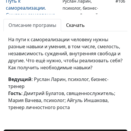
Путь к
Руслан Ларин,
#106
самореализации.
психолог, бизнес-
Синдром самозванца
тренер, Дмитрий
Булатов,
Описание програмы
Скачать
священнослужитель;
Мария Вачева,
На пути к самореализации человеку нужны
психолог; Айгуль
разные навыки и умения, в том числе, смелость,
Иншакова, тренер
независимость суждений, внутренняя свобода и
личностного роста
другие. Что ещё нужно, чтобы реализовать себя?
Как получить необходимые навыки?
Путь к
Руслан Ларин,
#105
самореализации. А не
психолог, бизнес-
Ведущий
: Руслан Ларин, психолог, бизнес-
пора ли мне сменить
тренер, Дмитрий
тренер
профессию?
Булатов,
Гость
: Дмитрий Булатов, священнослужитель;
священнослужитель;
Мария Вачева, психолог; Айгуль Иншакова,
Мария Вачева,
тренер личностного роста
психолог; Айгуль
Иншакова, тренер
личностного роста