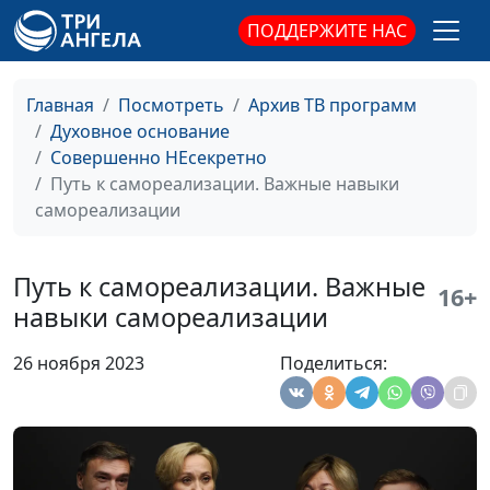
Парфенов,
ПОДДЕРЖИТЕ НАС
священнослужитель;
Руслан Таранюк,
предприниматель;
Главная
Посмотреть
Архив ТВ программ
Айгуль Иншакова,
Духовное основание
психолог, тренер
Совершенно НЕсекретно
личностного роста
Путь к самореализации. Важные навыки
самореализации
Путь к
Руслан Ларин,
#109
самореализации. Как
психолог, бизнес-
быть продуктивным
тренер, Дмитрий
Путь к самореализации. Важные
16+
Булатов,
навыки самореализации
священнослужитель;
Мария Вачева,
26 ноября 2023
Поделиться:
психолог; Айгуль
Иншакова, тренер
личностного роста
Путь к
Руслан Ларин,
#108