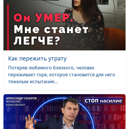
Путь к благополучию.
Руслан Ларин,
#88
Как наладить
психолог, бизнес-
отношения?
тренер, Евгений
Скрипников,
священнослужитель;
Мария Вачева,
психолог; Светлана
Как пережить утрату
Малова,
предприниматель
Потеряв любимого близкого, человек
переживает горе, которое становится для него
Путь к благополучию.
Руслан Ларин,
#87
тяжелым испытание...
Духовность и религия:
психолог, бизнес-
одно и то же?
тренер, Евгений
Скрипников,
священнослужитель;
Мария Вачева,
психолог; Светлана
Малова,