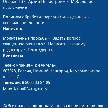
Онлайн ТВ
•
Архив ТВ программ
•
Мобильное
Малова,
приложение
предприниматель
Политика обработки персональных данных и
Путь к благополучию.
Руслан Ларин,
#84
конфиденциальности
Досуг и благополучие
психолог, бизнес-
Написать
тренер, Евгений
Скрипников,
Молитвенные просьбы
•
Задать вопрос
священнослужитель;
священнослужителю
•
Написать главному
Мария Вачева,
редактору
•
Техподдержка
психолог; Сергей
Контакты
Бутов, инвестор
Телекомпания «Три Ангела»
Путь к благополучию.
Руслан Ларин,
#83
603028,
Россия, Нижний Новгород,
Комсомольское
Любовь и
психолог, бизнес-
шоссе, 7
благополучие:
тренер, Евгений
Телефон:
8 800 333-84-05
взаимное влияние
Скрипников,
E-mail:
mail@3angels.ru
священнослужитель;
Мария Вачева,
психолог; Сергей
© Все права защищены. Использование материалов