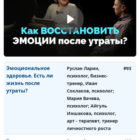
здоровье. Что стоит
психолог, бизнес-
за тревожностью и
тренер, Иван Соклаков,
беспокойством?
психолог; Мария
Вачева, психолог;
Айгуль Иншакова,
психолог, арт -
терапевт, тренер
личностного роста
Эмоциональное
Руслан Ларин,
#93
здоровье. Есть ли
психолог, бизнес-
жизнь после
тренер, Иван
утраты?
Соклаков, психолог;
Мария Вачева,
психолог; Айгуль
Иншакова, психолог,
арт - терапевт, тренер
личностного роста