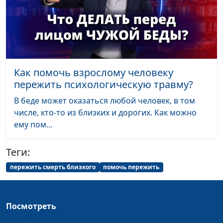
предприниматель
Путь к благополучию.
Руслан Ларин,
#86
Стресс и
психолог, бизнес-
благополучие
тренер, Евгений
Скрипников,
Как помочь взрослому человеку
священнослужитель;
пережить психологическую травму?
Мария Вачева,
В беде может оказаться любой человек, в том
психолог; Светлана
числе, кто-то из близких и дорогих. Как можно
Малова,
ему пом...
предприниматель
Путь к благополучию.
Руслан Ларин,
#85
Теги:
Влияет ли творчество
психолог, бизнес-
на благополучие и
пережить смерть близкого
помочь пережить
тренер, Евгений
счастье?
Скрипников,
священнослужитель;
Мария Вачева,
Посмотреть
психолог; Светлана