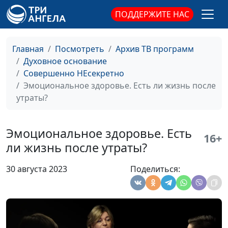
самооценка влияет на
тренер, Иван Соклаков,
ПОДДЕРЖИТЕ НАС
эмоциональное
психолог; Мария
здоровье
Вачева, психолог;
Айгуль Иншакова,
Главная
Посмотреть
Архив ТВ программ
психолог, арт -
Духовное основание
терапевт, тренер
Совершенно НЕсекретно
личностного роста
Эмоциональное здоровье. Есть ли жизнь после
утраты?
Эмоциональное
Руслан Ларин,
#95
здоровье. Как
психолог, бизнес-
восстановить
тренер, Иван Соклаков,
Эмоциональное здоровье. Есть
16+
мотивацию и
психолог; Мария
ли жизнь после утраты?
продуктивность?
Вачева, психолог;
Айгуль Иншакова,
30 августа 2023
Поделиться:
психолог, арт -
терапевт, тренер
личностного роста
Эмоциональное
Руслан Ларин,
#94