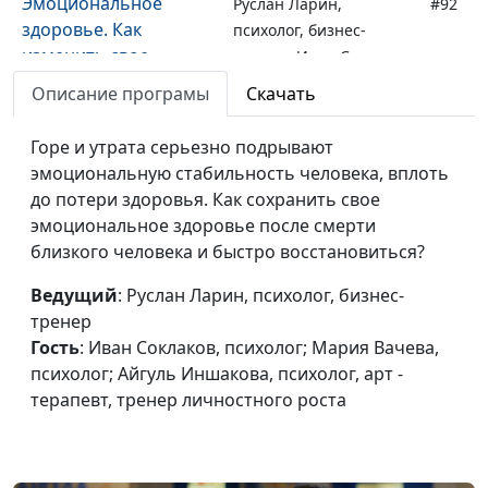
Эмоциональное
Руслан Ларин,
#92
здоровье. Как
психолог, бизнес-
изменить свое
тренер, Иван Соклаков,
мышление?
психолог; Мария
Описание програмы
Скачать
Вачева, психолог;
Айгуль Иншакова,
Горе и утрата серьезно подрывают
психолог, арт -
эмоциональную стабильность человека, вплоть
терапевт, тренер
до потери здоровья. Как сохранить свое
личностного роста
эмоциональное здоровье после смерти
близкого человека и быстро восстановиться?
Эмоциональное
Руслан Ларин,
#91
здоровье. Почему
психолог, бизнес-
Ведущий
: Руслан Ларин, психолог, бизнес-
образ жизни важен
тренер, Иван Соклаков,
тренер
для эмоционального
психолог; Мария
Гость
: Иван Соклаков, психолог; Мария Вачева,
здоровья?
Вачева, психолог;
психолог; Айгуль Иншакова, психолог, арт -
Айгуль Иншакова,
терапевт, тренер личностного роста
психолог, арт -
терапевт, тренер
личностного роста