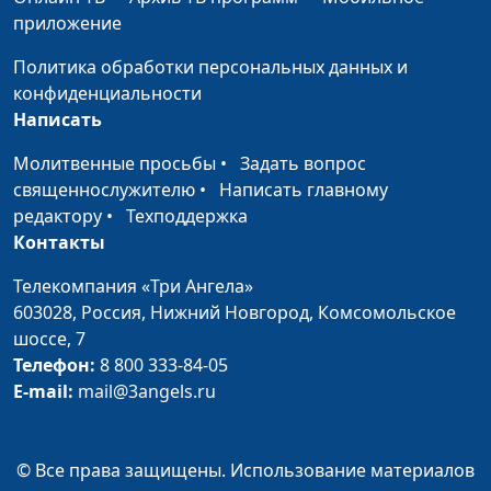
Путь к благополучию.
приложение
Руслан Ларин,
#81
Карьерный рост: с
психолог, бизнес-
Политика обработки персональных данных и
чего начать?
тренер, Евгений
конфиденциальности
Скрипников,
Написать
священнослужитель;
Мария Вачева,
Молитвенные просьбы
•
Задать вопрос
психолог; Сергей
священнослужителю
•
Написать главному
Бутов, инвестор
редактору
•
Техподдержка
Контакты
Путь к благополучию.
Руслан Ларин,
#80
Как жить не в кредит
психолог, бизнес-
Телекомпания «Три Ангела»
тренер, Евгений
603028,
Россия, Нижний Новгород,
Комсомольское
Скрипников,
шоссе, 7
священнослужитель;
Телефон:
8 800 333-84-05
Мария Вачева,
E-mail:
mail@3angels.ru
психолог; Сергей
Бутов, инвестор
© Все права защищены. Использование материалов
Путь к благополучию.
Руслан Ларин,
#79