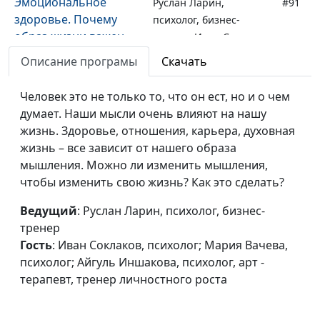
Эмоциональное
Руслан Ларин,
#91
здоровье. Почему
психолог, бизнес-
образ жизни важен
тренер, Иван Соклаков,
для эмоционального
психолог; Мария
Описание програмы
Скачать
здоровья?
Вачева, психолог;
Айгуль Иншакова,
Человек это не только то, что он ест, но и о чем
психолог, арт -
думает. Наши мысли очень влияют на нашу
терапевт, тренер
жизнь. Здоровье, отношения, карьера, духовная
личностного роста
жизнь – все зависит от нашего образа
мышления. Можно ли изменить мышления,
Эмоциональное
Руслан Ларин,
#90
чтобы изменить свою жизнь? Как это сделать?
здоровье. Чем нам
психолог, бизнес-
грозит
тренер, Иван Соклаков,
Ведущий
: Руслан Ларин, психолог, бизнес-
эмоциональное
психолог; Мария
тренер
истощение?
Вачева, психолог;
Гость
: Иван Соклаков, психолог; Мария Вачева,
Айгуль Иншакова,
психолог; Айгуль Иншакова, психолог, арт -
психолог, арт -
терапевт, тренер личностного роста
терапевт, тренер
личностного роста