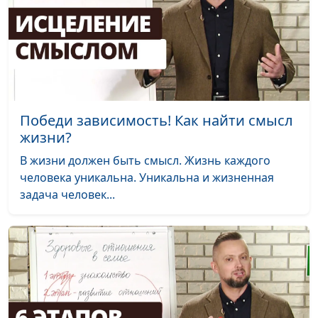
предприниматель
Путь к благополучию.
Руслан Ларин,
#85
Влияет ли творчество
психолог, бизнес-
на благополучие и
тренер, Евгений
счастье?
Скрипников,
священнослужитель;
Победи зависимость! Как найти смысл
Мария Вачева,
жизни?
психолог; Светлана
В жизни должен быть смысл. Жизнь каждого
Малова,
человека уникальна. Уникальна и жизненная
предприниматель
задача человек...
Путь к благополучию.
Руслан Ларин,
#84
Досуг и благополучие
психолог, бизнес-
тренер, Евгений
Скрипников,
священнослужитель;
Мария Вачева,
психолог; Сергей