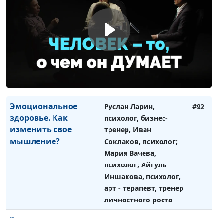
здоровье. Есть ли
психолог, бизнес-
жизнь после утраты?
тренер, Иван Соклаков,
психолог; Мария
Вачева, психолог;
Айгуль Иншакова,
психолог, арт -
терапевт, тренер
личностного роста
Эмоциональное
Руслан Ларин,
#92
здоровье. Как
психолог, бизнес-
изменить свое
тренер, Иван
мышление?
Соклаков, психолог;
Мария Вачева,
психолог; Айгуль
Иншакова, психолог,
арт - терапевт, тренер
личностного роста