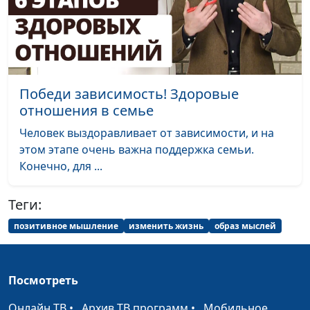
Бутов, инвестор
Путь к благополучию.
Руслан Ларин,
#83
Любовь и
психолог, бизнес-
благополучие:
тренер, Евгений
взаимное влияние
Скрипников,
Победи зависимость! Здоровые
священнослужитель;
отношения в семье
Мария Вачева,
Человек выздоравливает от зависимости, и на
психолог; Сергей
этом этапе очень важна поддержка семьи.
Бутов, инвестор
Конечно, для ...
Путь к благополучию.
Руслан Ларин,
#82
Саморазвитие и
психолог, бизнес-
Теги:
личный прогресс
тренер, Евгений
позитивное мышление
изменить жизнь
образ мыслей
Скрипников,
священнослужитель;
Мария Вачева,
Посмотреть
психолог; Сергей
Бутов, инвестор
Онлайн ТВ
•
Архив ТВ программ
•
Мобильное