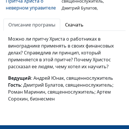
Притча Христа о
священнослужитель,
неверном управителе
Дмитрий Булатов,
священнослужитель;
Роман Маринин,
Описание програмы
Скачать
священнослужитель;
Артем Сорокин,
Можно ли притчу Христа о работниках в
бизнесмен
винограднике применять в своих финансовых
делах? Справедлив ли принцип, который
Библия и финансы.
Андрей Юнак,
#24
применяется в этой притче? Почему Христос
Как учить детей
священнослужитель,
рассказал ее людям, чему хотел их научить?
обращаться с
Дмитрий Булатов,
финансами?
священнослужитель;
Ведущий
: Андрей Юнак, священнослужитель
Роман Маринин,
Гость
: Дмитрий Булатов, священнослужитель;
священнослужитель;
Роман Маринин, священнослужитель; Артем
Артем Сорокин,
Сорокин, бизнесмен
бизнесмен
Библия и финансы.
Андрей Юнак,
#23
Как планировать
священнослужитель,
семейный бюджет?
Дмитрий Булатов,