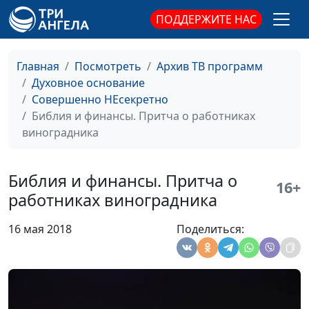
ПОДДЕРЖИТЕ НАС
Библия и финансы.
Андрей Юнак,
#29
Зачем Богу десятина?
священнослужитель,
Дмитрий Булатов,
Главная
Посмотреть
Архив ТВ программ
священнослужитель;
Духовное основание
Роман Маринин,
Совершенно НЕсекретно
священнослужитель;
Библия и финансы. Притча о работниках
Артем Сорокин,
виноградника
бизнесмен
Библия и финансы.
Андрей Юнак,
#28
Библия и финансы. Притча о
16+
Зачем нам хорошая
священнослужитель,
работниках виноградника
репутация?
Дмитрий Булатов,
священнослужитель;
16 мая 2018
Поделиться:
Роман Маринин,
священнослужитель;
Артем Сорокин,
бизнесмен