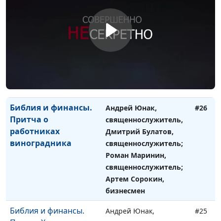
Библия и финансы.
Андрей Юнак,
#27
Можно ли
священнослужитель,
христианину
Дмитрий Булатов,
заниматься сетевым
священнослужитель;
маркетингом?
Роман Маринин,
священнослужитель;
Артем Сорокин,
бизнесмен
Библия и финансы.
Андрей Юнак,
#26
Притча о
священнослужитель,
работниках
Дмитрий Булатов,
виноградника
священнослужитель;
Роман Маринин,
священнослужитель;
Артем Сорокин,
бизнесмен
Библия и финансы.
Андрей Юнак,
#25