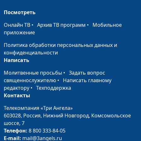
священнослужитель;
Посмотреть
Роман Маринин,
священнослужитель;
Онлайн ТВ
•
Архив ТВ программ
•
Мобильное
Артем Сорокин,
приложение
бизнесмен
Политика обработки персональных данных и
Библия и финансы.
Андрей Юнак,
#22
конфиденциальности
Выбор партнера для
священнослужитель,
Написать
бизнеса
Дмитрий Булатов,
Молитвенные просьбы
•
Задать вопрос
священнослужитель;
священнослужителю
•
Написать главному
Роман Маринин,
редактору
•
Техподдержка
священнослужитель;
Контакты
Артем Сорокин,
бизнесмен
Телекомпания «Три Ангела»
603028,
Библия и финансы.
Россия, Нижний Новгород,
Комсомольское
Андрей Юнак,
#21
шоссе, 7
Кого считать
священнослужитель,
Телефон:
успешным?
8 800 333-84-05
Дмитрий Булатов,
E-mail:
mail@3angels.ru
священнослужитель;