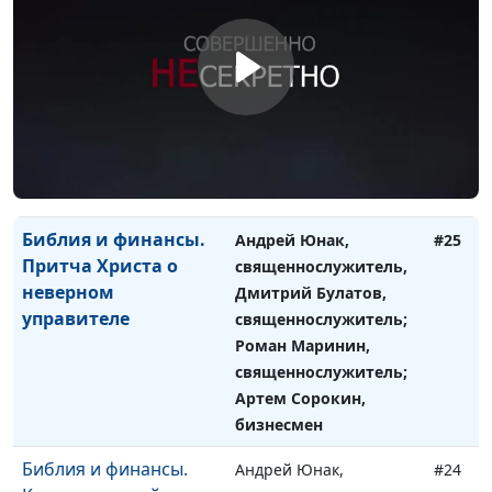
Библия и финансы.
Андрей Юнак,
#26
Притча о работниках
священнослужитель,
виноградника
Дмитрий Булатов,
священнослужитель;
Роман Маринин,
священнослужитель;
Артем Сорокин,
бизнесмен
Библия и финансы.
Андрей Юнак,
#25
Притча Христа о
священнослужитель,
неверном
Дмитрий Булатов,
управителе
священнослужитель;
Роман Маринин,
священнослужитель;
Артем Сорокин,
бизнесмен
Библия и финансы.
Андрей Юнак,
#24