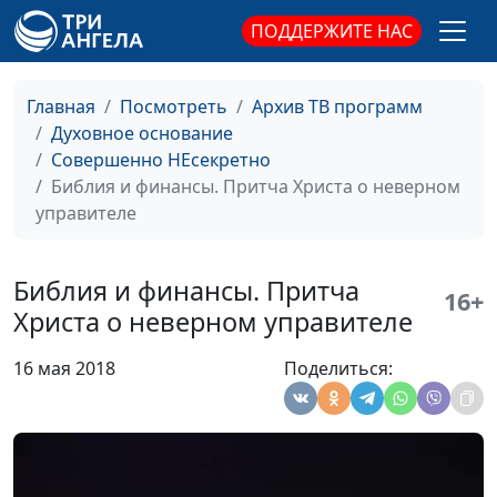
ПОДДЕРЖИТЕ НАС
Библия и финансы.
Андрей Юнак,
#28
Зачем нам хорошая
священнослужитель,
репутация?
Дмитрий Булатов,
Главная
Посмотреть
Архив ТВ программ
священнослужитель;
Духовное основание
Роман Маринин,
Совершенно НЕсекретно
священнослужитель;
Библия и финансы. Притча Христа о неверном
Артем Сорокин,
управителе
бизнесмен
Библия и финансы.
Андрей Юнак,
#27
Библия и финансы. Притча
16+
Можно ли
священнослужитель,
Христа о неверном управителе
христианину
Дмитрий Булатов,
заниматься сетевым
священнослужитель;
16 мая 2018
Поделиться:
маркетингом?
Роман Маринин,
священнослужитель;
Артем Сорокин,
бизнесмен