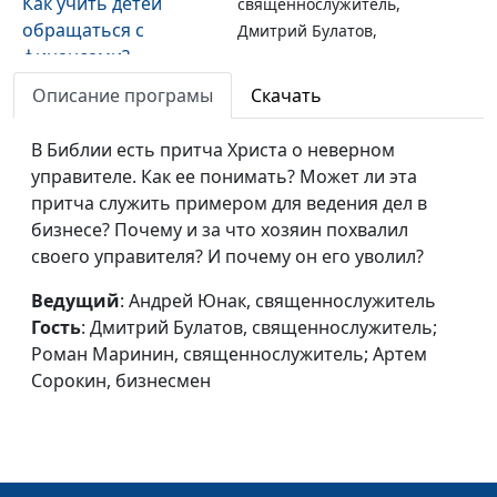
Как учить детей
священнослужитель,
обращаться с
Дмитрий Булатов,
финансами?
священнослужитель;
Роман Маринин,
Описание програмы
Скачать
священнослужитель;
Артем Сорокин,
В Библии есть притча Христа о неверном
бизнесмен
управителе. Как ее понимать? Может ли эта
притча служить примером для ведения дел в
Библия и финансы.
Андрей Юнак,
#23
бизнесе? Почему и за что хозяин похвалил
Как планировать
священнослужитель,
своего управителя? И почему он его уволил?
семейный бюджет?
Дмитрий Булатов,
священнослужитель;
Ведущий
: Андрей Юнак, священнослужитель
Роман Маринин,
Гость
: Дмитрий Булатов, священнослужитель;
священнослужитель;
Роман Маринин, священнослужитель; Артем
Артем Сорокин,
Сорокин, бизнесмен
бизнесмен
Библия и финансы.
Андрей Юнак,
#22
Выбор партнера для
священнослужитель,
бизнеса
Дмитрий Булатов,