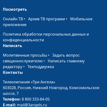
священнослужитель;
Посмотреть
Роман Маринин,
священнослужитель;
Онлайн ТВ
•
Архив ТВ программ
•
Мобильное
Артем Сорокин,
приложение
бизнесмен
Политика обработки персональных данных и
Библия и финансы.
Андрей Юнак,
#21
конфиденциальности
Кого считать
священнослужитель,
Написать
успешным?
Дмитрий Булатов,
Молитвенные просьбы
•
Задать вопрос
священнослужитель;
священнослужителю
•
Написать главному
Роман Маринин,
редактору
•
Техподдержка
священнослужитель;
Контакты
Артем Сорокин,
бизнесмен
Телекомпания «Три Ангела»
603028,
Библия и финансы.
Россия, Нижний Новгород,
Комсомольское
Андрей Юнак,
#20
шоссе, 7
Роскошь: зачем она
священнослужитель,
Телефон:
нам?
8 800 333-84-05
Дмитрий Булатов,
E-mail:
mail@3angels.ru
священнослужитель;