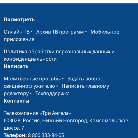
священнослужитель;
Роман Маринин,
Посмотреть
священнослужитель;
Артем Сорокин,
Онлайн ТВ
•
Архив ТВ программ
•
Мобильное
бизнесмен
приложение
Библия и финансы.
Андрей Юнак,
#20
Политика обработки персональных данных и
Роскошь: зачем она
священнослужитель,
конфиденциальности
нам?
Дмитрий Булатов,
Написать
священнослужитель;
Молитвенные просьбы
•
Задать вопрос
Роман Маринин,
священнослужителю
•
Написать главному
священнослужитель;
редактору
•
Техподдержка
Артем Сорокин,
Контакты
бизнесмен
Телекомпания «Три Ангела»
Библия и финансы.
Андрей Юнак,
#19
603028,
Христианство и
Россия, Нижний Новгород,
Комсомольское
священнослужитель,
шоссе, 7
честный бизнес
Дмитрий Булатов,
Телефон:
8 800 333-84-05
священнослужитель;