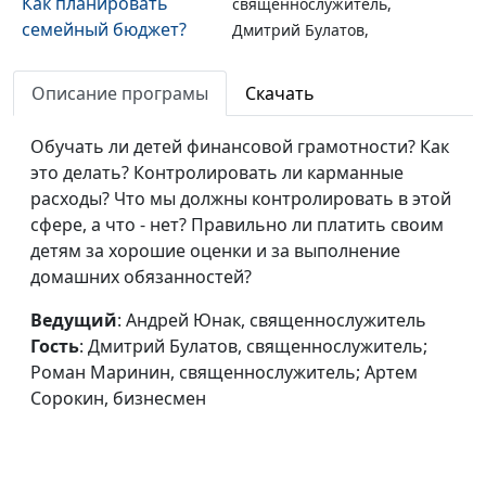
Как планировать
священнослужитель,
семейный бюджет?
Дмитрий Булатов,
священнослужитель;
Роман Маринин,
Описание програмы
Скачать
священнослужитель;
Артем Сорокин,
Обучать ли детей финансовой грамотности? Как
бизнесмен
это делать? Контролировать ли карманные
расходы? Что мы должны контролировать в этой
Библия и финансы.
Андрей Юнак,
#22
сфере, а что - нет? Правильно ли платить своим
Выбор партнера для
священнослужитель,
детям за хорошие оценки и за выполнение
бизнеса
Дмитрий Булатов,
домашних обязанностей?
священнослужитель;
Роман Маринин,
Ведущий
: Андрей Юнак, священнослужитель
священнослужитель;
Гость
: Дмитрий Булатов, священнослужитель;
Артем Сорокин,
Роман Маринин, священнослужитель; Артем
бизнесмен
Сорокин, бизнесмен
Библия и финансы.
Андрей Юнак,
#21
Кого считать
священнослужитель,
успешным?
Дмитрий Булатов,