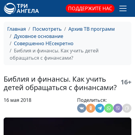
ПОДДЕРЖИТЕ НАС
Библия и финансы.
Андрей Юнак,
#27
Можно ли
священнослужитель,
христианину
Дмитрий Булатов,
Главная
Посмотреть
Архив ТВ программ
заниматься сетевым
священнослужитель;
Духовное основание
маркетингом?
Роман Маринин,
Совершенно НЕсекретно
священнослужитель;
Библия и финансы. Как учить детей
Артем Сорокин,
обращаться с финансами?
бизнесмен
Библия и финансы.
Андрей Юнак,
#26
Библия и финансы. Как учить
16+
Притча о работниках
священнослужитель,
детей обращаться с финансами?
виноградника
Дмитрий Булатов,
священнослужитель;
16 мая 2018
Поделиться:
Роман Маринин,
священнослужитель;
Артем Сорокин,
бизнесмен