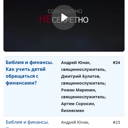
Библия и финансы.
Андрей Юнак,
#25
Притча Христа о
священнослужитель,
неверном управителе
Дмитрий Булатов,
священнослужитель;
Роман Маринин,
священнослужитель;
Артем Сорокин,
бизнесмен
Библия и финансы.
Андрей Юнак,
#24
Как учить детей
священнослужитель,
обращаться с
Дмитрий Булатов,
финансами?
священнослужитель;
Роман Маринин,
священнослужитель;
Артем Сорокин,
бизнесмен
Библия и финансы.
Андрей Юнак,
#23