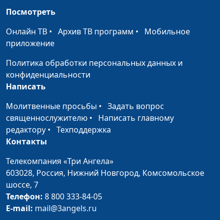
личностного роста
Посмотреть
Эмоциональное
Руслан Ларин,
#93
Онлайн ТВ
•
Архив ТВ программ
•
Мобильное
здоровье. Есть ли
психолог, бизнес-
приложение
жизнь после утраты?
тренер, Иван Соклаков,
Политика обработки персональных данных и
психолог; Мария
конфиденциальности
Вачева, психолог;
Написать
Айгуль Иншакова,
психолог, арт -
Молитвенные просьбы
•
Задать вопрос
терапевт, тренер
священнослужителю
•
Написать главному
личностного роста
редактору
•
Техподдержка
Контакты
Эмоциональное
Руслан Ларин,
#92
здоровье. Как
психолог, бизнес-
Телекомпания «Три Ангела»
изменить свое
тренер, Иван Соклаков,
603028,
Россия, Нижний Новгород,
Комсомольское
мышление?
психолог; Мария
шоссе, 7
Вачева, психолог;
Телефон:
8 800 333-84-05
Айгуль Иншакова,
E-mail:
mail@3angels.ru
психолог, арт -