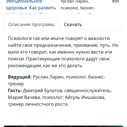
Эмоциональное
Руслан Ларин,
#99
здоровье. Как развить
психолог, бизнес-
эмоциональный
тренер, Иван Соклаков,
интеллект?
психолог; Мария
Описание програмы
Скачать
Вачева, психолог;
Айгуль Иншакова,
Психологи так или иначе говорят о важности
психолог, арт -
найти свое предназначение, призвание, путь. Но
терапевт, тренер
мало кто говорит, как именно нужно вести эти
личностного роста
поиски. Практикующие психологи дадут свои
рекомендации, как же это делать.
Эмоциональное
Руслан Ларин,
#98
здоровье. Как
психолог, бизнес-
Ведущий
: Руслан Ларин, психолог, бизнес-
оптимизировать свой
тренер, Иван Соклаков,
тренер
мозг?
психолог; Мария
Гость
: Дмитрий Булатов, священнослужитель;
Вачева, психолог;
Мария Вачева, психолог; Айгуль Иншакова,
Айгуль Иншакова,
тренер личностного роста
психолог, арт -
терапевт, тренер
личностного роста