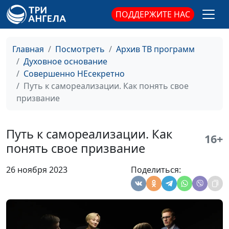
Самореализация
тренер, Дмитрий
ПОДДЕРЖИТЕ НАС
через профессию
Булатов,
священнослужитель;
Мария Вачева,
Главная
Посмотреть
Архив ТВ программ
психолог; Айгуль
Духовное основание
Иншакова, тренер
Совершенно НЕсекретно
личностного роста
Путь к самореализации. Как понять свое
призвание
Путь к
Руслан Ларин,
#102
самореализации. Как
психолог, бизнес-
составить план на
тренер, Дмитрий
Путь к самореализации. Как
16+
жизнь
Булатов,
понять свое призвание
священнослужитель;
Мария Вачева,
26 ноября 2023
Поделиться:
психолог; Айгуль
Иншакова, тренер
личностного роста
Путь к
Руслан Ларин,
#101