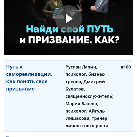
самореализации. Как
психолог, бизнес-
понять свои таланты
тренер, Дмитрий
и способности
Булатов,
священнослужитель;
Мария Вачева,
психолог; Айгуль
Иншакова, тренер
личностного роста
Путь к
Руслан Ларин,
#100
самореализации.
психолог, бизнес-
Как понять свое
тренер, Дмитрий
призвание
Булатов,
священнослужитель;
Мария Вачева,
психолог; Айгуль
Иншакова, тренер
личностного роста