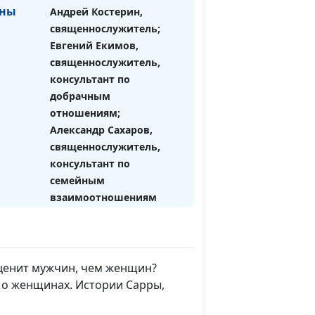
ины
Андрей Костерин,
священнослужитель;
Евгений Екимов,
священнослужитель,
консультант по
добрачным
отношениям;
Александр Сахаров,
священнослужитель,
консультант по
семейным
взаимоотношениям
и.
Елена Полашкова,
#6
Андрей Костерин,
священнослужитель;
 ценит мужчин, чем женщин?
Евгений Екимов,
 о женщинах. Истории Сарры,
священнослужитель,
консультант по