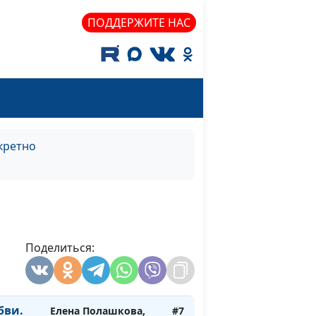
консультант по
ПОДДЕРЖИТЕ НАС
семейным
взаимоотношениям
и.
Елена Полашкова,
#8
сти
Андрей Костерин,
священнослужитель;
Евгений Екимов,
кретно
священнослужитель,
консультант по
добрачным
отношениям;
Александр Сахаров,
священнослужитель,
Поделиться:
консультант по
семейным
взаимоотношениям
бви.
Елена Полашкова,
#7