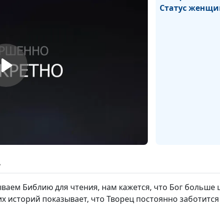
Статус женщ
Симфония любв
ь
Господство или
равенство?
ываем Библию для чтения, нам кажется, что Бог больше
х историй показывает, что Творец постоянно заботится