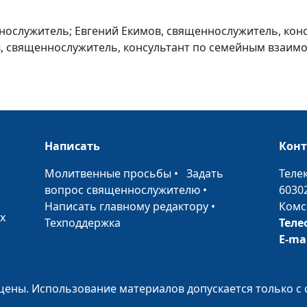
ннослужитель; Евгений Екимов, священнослужитель, кон
в, священнослужитель, консультант по семейным взаи
Симфония любв
Написать
Кон
Прерванная ме
•
Молитвенные просьбы
•
Задать
Теле
вопрос священнослужителю
•
6030
Написать главному редактору
•
Комс
х
Техподдержка
Теле
E-ma
ены. Использование материалов допускается только с 