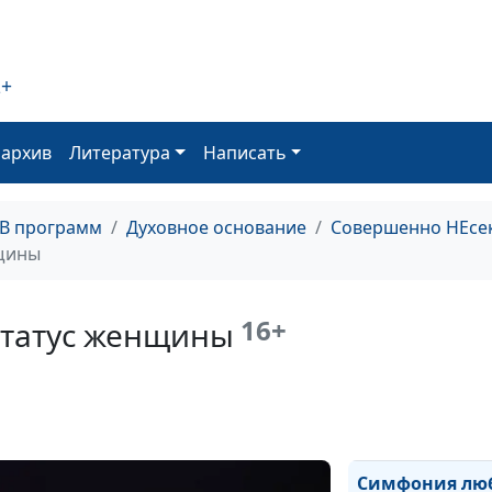
2+
Симфония любв
Узурпация вла
оархив
Литература
Написать
ТВ программ
Духовное основание
Совершенно НЕсе
щины
16+
Статус женщины
Симфония лю