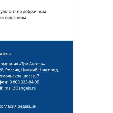
добрачным
отношениям;
сультант по добрачным
Александр Сахаров,
моотношениям
священнослужитель,
консультант по
семейным
взаимоотношениям
и.
Елена Полашкова,
#5
такты
лодия
Андрей Костерин,
священнослужитель;
компания «Три Ангела»
Евгений Екимов,
28,
Россия, Нижний Новгород,
священнослужитель,
омольское шоссе, 7
консультант по
фон:
8 800 333-84-05
добрачным
il:
mail@3angels.ru
отношениям;
Александр Сахаров,
священнослужитель,
согласия редакции.
консультант по