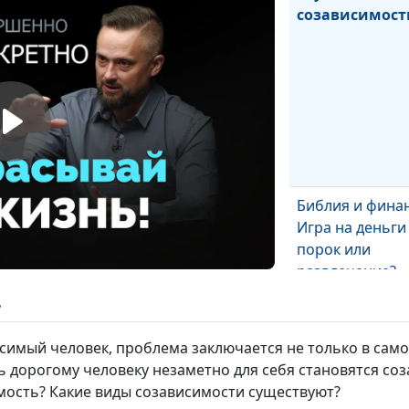
созависимост
Библия и фина
Игра на деньги 
порок или
развлечение?
ь
висимый человек, проблема заключается не только в сам
ь дорогому человеку незаметно для себя становятся с
имость? Какие виды созависимости существуют?
Библия и фина