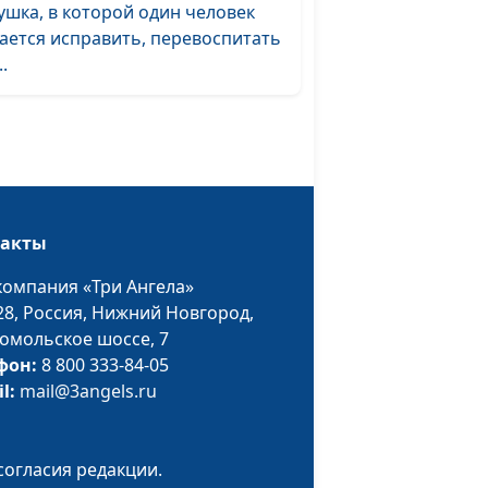
Дмитрий Булатов,
ушка, в которой один человек
тевым
священнослужитель;
ается исправить, перевоспитать
Роман Маринин,
..
священнослужитель;
Артем Сорокин,
бизнесмен
нсы.
Андрей Юнак,
#26
тниках
священнослужитель,
Дмитрий Булатов,
такты
священнослужитель;
Роман Маринин,
компания «Три Ангела»
священнослужитель;
28,
Россия, Нижний Новгород,
Артем Сорокин,
омольское шоссе, 7
бизнесмен
фон:
8 800 333-84-05
il:
mail@3angels.ru
нсы.
Андрей Юнак,
#25
о
священнослужитель,
вителе
Дмитрий Булатов,
согласия редакции.
священнослужитель;