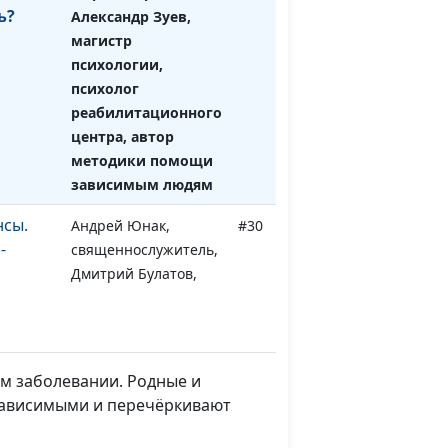
ь?
Александр Зуев,
магистр
психологии,
психолог
реабилитационного
центра, автор
методики помощи
зависимым людям
нсы.
Андрей Юнак,
#30
-
священнослужитель,
Дмитрий Булатов,
священнослужитель;
Роман Маринин,
священнослужитель;
Артем Сорокин,
ом заболевании. Родные и
бизнесмен
озависимыми и перечёркивают
нсы.
Андрей Юнак,
#29