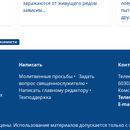
христианину
заражаются от живущего рядом
лов
заниматься се
зависим...
пыт
маркетингом?
дру.
висимости
Библия и фина
Притча о рабо
виноградника
Написать
Кон
•
Молитвенные просьбы
•
Задать
Теле
вопрос священнослужителю
•
6030
Написать главному редактору
•
Комс
х
Техподдержка
Теле
E-ma
Библия и фина
Притча Христа 
неверном упра
ены. Использование материалов допускается только с 