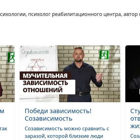
Зачем Богу дес
р психологии, психолог реабилитационного центра, авт
Библия и фина
Зачем нам хор
репутация?
ем
Победи зависимость!
Ст
Созависимость
от
жи
Библия и фина
так
Созависимость можно сравнить с
Можно ли
заразой, которой близкие люди
Соз