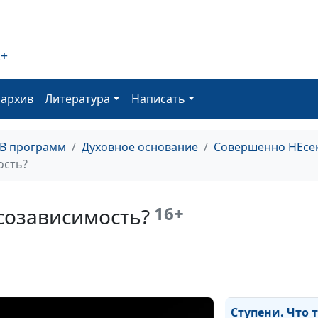
Ступени. Что д
человека
созависимым?
2+
оархив
Литература
Написать
ТВ программ
Духовное основание
Совершенно НЕсе
ость?
Ступени. Как
распознать
созависимость
16+
 созависимость?
Ступени. Что 