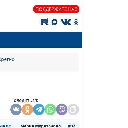
елает
Мария Мараханова,
#34
ПОДДЕРЖИТЕ НАС
Александр Зуев,
магистр психологии,
психолог
реабилитационного
центра, автор
методики помощи
зависимым людям
кретно
Мария Мараханова,
#33
Александр Зуев,
?
магистр психологии,
психолог
реабилитационного
Поделиться:
центра, автор
методики помощи
зависимым людям
такое
Мария Мараханова,
#32