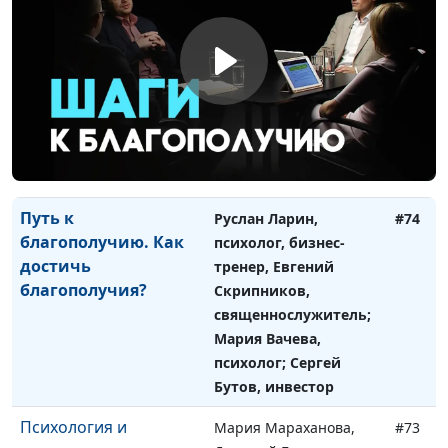
Путь к благополучию.
Руслан Ларин,
#75
Как найти баланс
психолог, бизнес-
между работой и
тренер, Евгений
личной жизнью?
Скрипников,
священнослужитель;
Мария Вачева,
психолог; Сергей
Бутов, инвестор
Путь к
Руслан Ларин,
#74
благополучию. Как
психолог, бизнес-
достичь
тренер, Евгений
благополучия?
Скрипников,
священнослужитель;
Мария Вачева,
психолог; Сергей
Бутов, инвестор
Психология и
Мария Мараханова,
#73