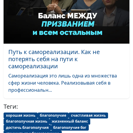
Андрей Юнак,
#57
стереотипы и
священнослужитель,
равенство полов
Василий Половинко,
(вторая часть)
священнослужитель;
Мария Мараханова,
психолог; Александр
Сахаров,
священнослужитель,
Путь к самореализации. Как не
консультант по
потерять себя на пути к
семейным
самореализации
взаимоотношениям
Самореализация это лишь одна из множества
сфер жизни человека. Реализовывая себя в
Унисекс. Гендерные
Андрей Юнак,
#56
профессиональн...
стереотипы и
священнослужитель,
равенство полов
Василий Половинко,
(первая часть)
священнослужитель;
Теги:
Мария Мараханова,
хорошая жизнь
благополучие
счастливая жизнь
психолог; Александр
благополучная жизнь
жизненный баланс
Сахаров,
достичь благополучия
благополучие бог