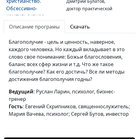
христианство.
Дмитрий Булатов,
Обсессивно-
доктор практической
компульсивное
теологии
расстройство
Описание програмы
Скачать
Психология и
Мария Мараханова,
#72
Благополучие - цель и ценность, наверное,
христианство. Уровни
Дмитрий Булатов,
каждого человека. Но каждый вкладывает в это
организации
доктор практической
слово свое понимание: Божьи благословения,
личности (вторая
теологии
баланс всех сфер жизни и т.д. Что же такое
часть)
благополучие? Как его достичь? Все ли методы
Психология и
достижения благополучия годны?
Мария Мараханова,
#71
христианство. Уровни
Дмитрий Булатов,
Ведущий
: Руслан Ларин, психолог, бизнес-
организации
доктор практической
тренер
личности (первая
теологии
Гость
: Евгений Скрипников, священнослужитель;
часть)
Мария Вачева, психолог; Сергей Бутов, инвестор
Психология и
Мария Мараханова,
#70
христианство.
Дмитрий Булатов,
Христианская
доктор практической