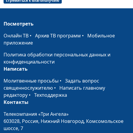
священнослужитель,
стремиться к благополучию
консультант по
семейным
взаимоотношениям
Посмотреть
Унисекс.
Андрей Юнак,
#54
Онлайн ТВ
•
Архив ТВ программ
•
Мобильное
Самоопределение и
священнослужитель,
приложение
принятие себя
Василий Половинко,
Политика обработки персональных данных и
священнослужитель;
конфиденциальности
Мария Мараханова,
Написать
психолог; Александр
Сахаров,
Молитвенные просьбы
•
Задать вопрос
священнослужитель,
священнослужителю
•
Написать главному
консультант по
редактору
•
Техподдержка
семейным
Контакты
взаимоотношениям
Телекомпания «Три Ангела»
Унисекс.
Андрей Юнак,
#53
603028,
Россия, Нижний Новгород,
Комсомольское
Самоопределение:
священнослужитель,
шоссе, 7
кто я и куда иду?
Василий Половинко,