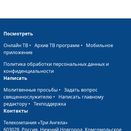
«Откат» - воровство
священнослужитель,
или нет?
Дмитрий Булатов,
священнослужитель;
Роман Маринин,
священнослужитель;
Посмотреть
Артем Сорокин,
бизнесмен
Онлайн ТВ
•
Архив ТВ программ
•
Мобильное
приложение
Библия и финансы.
Андрей Юнак,
#13
Взятка: «за» и
священнослужитель,
Политика обработки персональных данных и
«против»
Дмитрий Булатов,
конфиденциальности
священнослужитель;
Написать
Роман Маринин,
Молитвенные просьбы
•
Задать вопрос
священнослужитель;
священнослужителю
•
Написать главному
Артем Сорокин,
редактору
•
Техподдержка
бизнесмен
Контакты
Библия и финансы.
Андрей Юнак,
#12
Телекомпания «Три Ангела»
Можно ли
священнослужитель,
603028,
христианину быть
Россия, Нижний Новгород,
Комсомольское
Дмитрий Булатов,