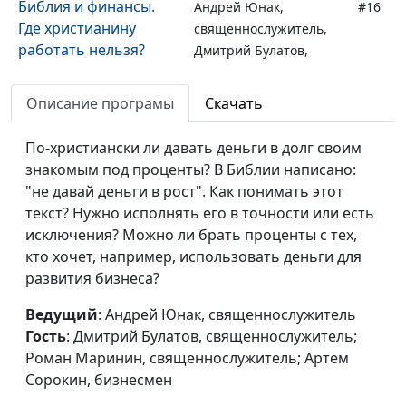
Библия и финансы.
Андрей Юнак,
#16
Где христианину
священнослужитель,
работать нельзя?
Дмитрий Булатов,
священнослужитель;
Роман Маринин,
Описание програмы
Скачать
священнослужитель;
Артем Сорокин,
По-христиански ли давать деньги в долг своим
бизнесмен
знакомым под проценты? В Библии написано:
"не давай деньги в рост". Как понимать этот
Библия и финансы.
Андрей Юнак,
#15
текст? Нужно исполнять его в точности или есть
Благотворительность:
священнослужитель,
исключения? Можно ли брать проценты с тех,
в чем подвох?
Дмитрий Булатов,
кто хочет, например, использовать деньги для
священнослужитель;
развития бизнеса?
Роман Маринин,
священнослужитель;
Ведущий
: Андрей Юнак, священнослужитель
Артем Сорокин,
Гость
: Дмитрий Булатов, священнослужитель;
бизнесмен
Роман Маринин, священнослужитель; Артем
Сорокин, бизнесмен
Библия и финансы.
Андрей Юнак,
#14