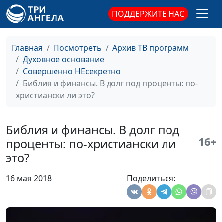
Артем Сорокин,
бизнесмен
ПОДДЕРЖИТЕ НАС
Библия и финансы.
Андрей Юнак,
#20
Роскошь: зачем она
священнослужитель,
Главная
Посмотреть
Архив ТВ программ
нам?
Дмитрий Булатов,
Духовное основание
священнослужитель;
Совершенно НЕсекретно
Роман Маринин,
Библия и финансы. В долг под проценты: по-
священнослужитель;
христиански ли это?
Артем Сорокин,
бизнесмен
Библия и финансы. В долг под
Библия и финансы.
Андрей Юнак,
#19
16+
проценты: по-христиански ли
Христианство и
священнослужитель,
это?
честный бизнес
Дмитрий Булатов,
священнослужитель;
16 мая 2018
Поделиться:
Роман Маринин,
священнослужитель;
Артем Сорокин,
бизнесмен