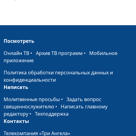
взаимоотношениям
Симфония любви.
Елена Полашкова,
#10
Кимвал бряцающий
Андрей Костерин,
священнослужитель;
Евгений Екимов,
Посмотреть
священнослужитель,
консультант по
Онлайн ТВ
•
Архив ТВ программ
•
Мобильное
добрачным
приложение
отношениям;
Политика обработки персональных данных и
Александр Сахаров,
конфиденциальности
священнослужитель,
Написать
консультант по
семейным
Молитвенные просьбы
•
Задать вопрос
взаимоотношениям
священнослужителю
•
Написать главному
Симфония любви.
редактору
•
Техподдержка
Елена Полашкова,
#9
Дисгармония
Контакты
Андрей Костерин,
священнослужитель;
Телекомпания «Три Ангела»
Евгений Екимов,