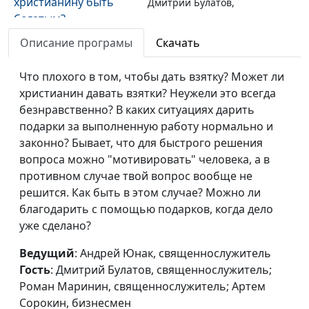
христианину быть
Дмитрий Булатов,
богатым?
священнослужитель;
Роман Маринин,
Описание програмы
Скачать
священнослужитель;
Артем Сорокин,
Что плохого в том, чтобы дать взятку? Может ли
бизнесмен
христианин давать взятки? Неужели это всегда
безнравственно? В каких ситуациях дарить
Симфония любви. Без
Елена Полашкова,
#11
подарки за выполненную работу нормально и
фальши
Андрей Костерин,
законно? Бывает, что для быстрого решения
священнослужитель;
вопроса можно "мотивировать" человека, а в
Евгений Екимов,
противном случае твой вопрос вообще не
священнослужитель,
решится. Как быть в этом случае? Можно ли
консультант по
благодарить с помощью подарков, когда дело
добрачным
уже сделано?
отношениям;
Александр Сахаров,
Ведущий
: Андрей Юнак, священнослужитель
священнослужитель,
Гость
: Дмитрий Булатов, священнослужитель;
консультант по
Роман Маринин, священнослужитель; Артем
семейным
Сорокин, бизнесмен