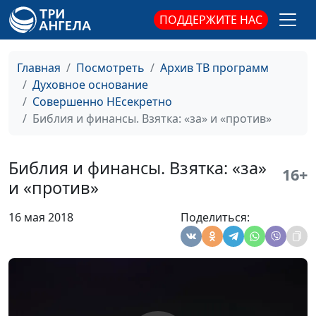
Библия и финансы.
Андрей Юнак,
#16
ПОДДЕРЖИТЕ НАС
Где христианину
священнослужитель,
работать нельзя?
Дмитрий Булатов,
священнослужитель;
Главная
Посмотреть
Архив ТВ программ
Роман Маринин,
Духовное основание
священнослужитель;
Совершенно НЕсекретно
Артем Сорокин,
Библия и финансы. Взятка: «за» и «против»
бизнесмен
Библия и финансы.
Андрей Юнак,
#15
Библия и финансы. Взятка: «за»
16+
Благотворительность:
священнослужитель,
и «против»
в чем подвох?
Дмитрий Булатов,
священнослужитель;
16 мая 2018
Поделиться:
Роман Маринин,
священнослужитель;
Артем Сорокин,
бизнесмен
Библия и финансы.
Андрей Юнак,
#14