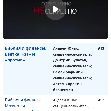
«Откат» - воровство
священнослужитель,
или нет?
Дмитрий Булатов,
священнослужитель;
Роман Маринин,
священнослужитель;
Артем Сорокин,
бизнесмен
Библия и финансы.
Андрей Юнак,
#13
Взятка: «за» и
священнослужитель,
«против»
Дмитрий Булатов,
священнослужитель;
Роман Маринин,
священнослужитель;
Артем Сорокин,
бизнесмен
Библия и финансы.
Андрей Юнак,
#12
Можно ли
священнослужитель,