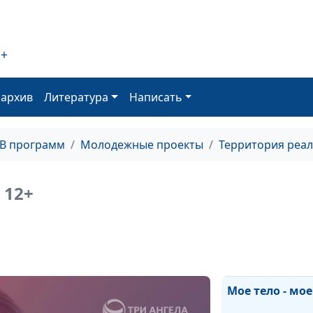
Конфликт поко
2+
оархив
Литература
Написать
Одна семья - д
религии
ТВ программ
Молодежные проекты
Территория реа
Искусство – пут
совершенству
12+
Спецвыпуск: от
на вопросы
Мое тело - мое