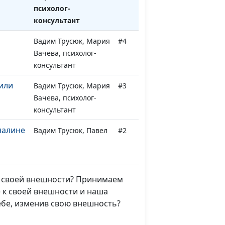
психолог-
консультант
Вадим Трусюк, Мария
#4
Вачева, психолог-
консультант
 или
Вадим Трусюк, Мария
#3
Вачева, психолог-
консультант
налине
Вадим Трусюк, Павел
#2
Жуков,
священнослужитель
Вадим Трусюк, Павел
#1
 к своей внешности? Принимаем
Жуков,
 к своей внешности и наша
священнослужитель
ебе, изменив свою внешность?