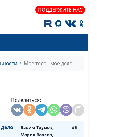
священнослужитель
ПОДДЕРЖИТЕ НАС
лений
Вадим Трусюк, Вадим
#9
Кочкарёв,
священнослужитель
ве
Вадим Трусюк, Вадим
#8
Кочкарёв,
священнослужитель
льности
Мое тело - мое дело
ь к
Вадим Трусюк, Вадим
#7
Кочкарёв,
священнослужитель
веты
Поделиться:
Вадим Трусюк, Мария
#6
Вачева, психолог-
консультант
 дело
Вадим Трусюк,
#5
Мария Вачева,