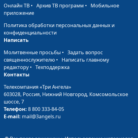
влияет на жизнь
Вачева, психолог-
Онлайн ТВ
•
Архив ТВ программ
•
Мобильное
человека
консультант
приложение
Успешность:
Вадим Трусюк, Андрей
#35
Политика обработки персональных данных и
обратная сторона
Качалаба,
конфиденциальности
медали
священнослужитель,
Написать
доктор практического
богословия, блогер
Молитвенные просьбы
•
Задать вопрос
священнослужителю
•
Написать главному
Привычки успешных
Вадим Трусюк, Руслан
#34
редактору
•
Техподдержка
людей
Ларин, бизнес-практик,
Контакты
коуч
Телекомпания «Три Ангела»
предпринимателей и
603028,
Россия, Нижний Новгород,
Комсомольское
управленцев, директор
шоссе, 7
по корпоративному
Телефон:
8 800 333-84-05
управлению
E-mail:
mail@3angels.ru
Взросление: вперед
Вадим Трусюк, Мария
#33
или по кругу
Вачева, психолог-
консультант