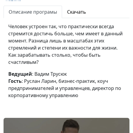
успеха
психолог, консультант
по семейным
Описание програмы
Скачать
взаимоотношениям
Человек устроен так, что практически всегда
Целеустремлённость,
Вадим Трусюк, Мария
#45
стремится достичь больше, чем имеет в данный
или Чего не хватает
Вачева, психолог-
момент. Разница лишь в масштабах этих
для успеха
консультант
стремлений и степени их важности для жизни.
Успешная карьера: с
Как зарабатывать столько, чтобы быть
Вадим Трусюк, Руслан
#44
чего начать
счастливым?
Ларин, бизнес-практик,
коуч
Ведущий
: Вадим Трусюк
предпринимателей и
Гость
: Руслан Ларин, бизнес-практик, коуч
управленцев, директор
предпринимателей и управленцев, директор по
по корпоративному
корпоративному управлению
управлению
Успешный человек:
Вадим Трусюк,
#43
как мыслить, чтобы
Александр Сахаров,
стать таким же
священнослужитель,
психолог, консультант