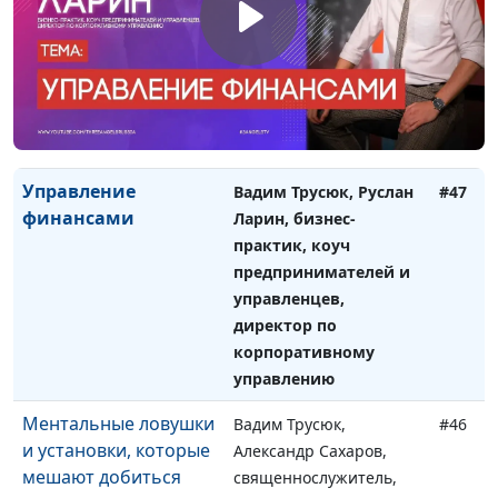
Где взять ресурсы для
Вадим Трусюк,
#48
успеха
Александр Сахаров,
священнослужитель,
психолог, консультант
по семейным
взаимоотношениям
Управление
Вадим Трусюк, Руслан
#47
финансами
Ларин, бизнес-
практик, коуч
предпринимателей и
управленцев,
директор по
корпоративному
управлению
Ментальные ловушки
Вадим Трусюк,
#46
и установки, которые
Александр Сахаров,
мешают добиться
священнослужитель,