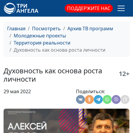
молодежный лидер,
ПОДДЕРЖИТЕ НАС
основатель и спикер
проекта "К Богу за 30
дней"
Главная
Посмотреть
Архив ТВ программ
Молодежные проекты
Как связаться с
Вадим Трусюк, Антон
#102
Территория реальности
Богом?
Бойков,
Духовность как основа роста личности
священнослужитель,
молодежный лидер,
основатель и спикер
Духовность как основа роста
12+
проекта "К Богу за 30
личности
дней"
29 мая 2022
Поделиться:
Будь с Богом на связи
Вадим Трусюк, Антон
#101
Бойков,
священнослужитель,
молодежный лидер,
основатель и спикер
проекта "К Богу за 30