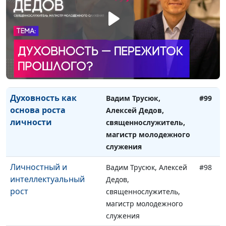
дней"
Взаимоотношения и
Вадим Трусюк, Алексей
#100
личностный рост
Дедов,
священнослужитель,
магистр молодежного
служения
Духовность как
Вадим Трусюк,
#99
основа роста
Алексей Дедов,
личности
священнослужитель,
магистр молодежного
служения
Личностный и
Вадим Трусюк, Алексей
#98
интеллектуальный
Дедов,
рост
священнослужитель,
магистр молодежного
служения