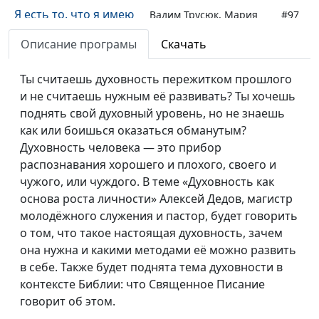
Я есть то, что я имею
Вадим Трусюк, Мария
#97
Вачева, психолог-
Описание програмы
Скачать
консультант
Я есть то, что обо
Ты считаешь духовность пережитком прошлого
Вадим Трусюк, Мария
#96
мне думают другие
и не считаешь нужным её развивать? Ты хочешь
Вачева, психолог-
поднять свой духовный уровень, но не знаешь
консультант
как или боишься оказаться обманутым?
Я есть то, что я
Вадим Трусюк, Мария
#95
Духовность человека — это прибор
делаю?
Вачева, психолог-
распознавания хорошего и плохого, своего и
консультант
чужого, или чуждого. В теме «Духовность как
основа роста личности» Алексей Дедов, магистр
Ценности как основа
Вадим Трусюк, Ольга
#94
молодёжного служения и пастор, будет говорить
целей
Лебедева, клинический
о том, что такое настоящая духовность, зачем
психолог
она нужна и какими методами её можно развить
в себе. Также будет поднята тема духовности в
Как поменять свою
Вадим Трусюк, Ольга
#93
контексте Библии: что Священное Писание
жизнь и всё не
Лебедева, клинический
говорит об этом.
бросить
психолог