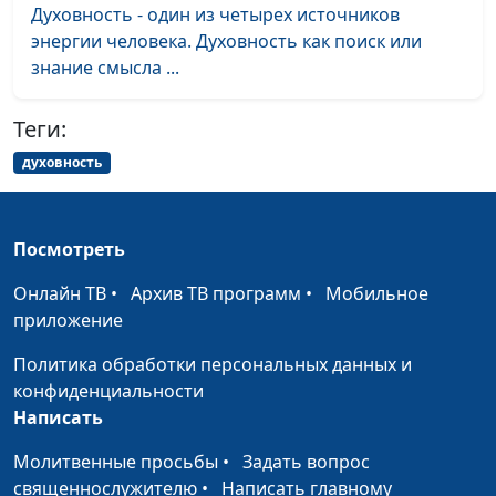
христианская певица,
Духовность - один из четырех источников
почетный волонтёр,
энергии человека. Духовность как поиск или
соучредитель фонда
знание смысла ...
"Доброе Завтра"
Теги:
Наши деньги и наша
Вадим Трусюк, Дмитрий
#89
вера
духовность
Булатов,
священнослужитель,
доктор практической
теологии
Посмотреть
Библия о деньгах
Вадим Трусюк, Дмитрий
#88
Онлайн ТВ
•
Архив ТВ программ
•
Мобильное
Булатов,
приложение
священнослужитель,
Политика обработки персональных данных и
доктор практической
конфиденциальности
теологии
Написать
Основные принципы
Вадим Трусюк,
#87
Молитвенные просьбы
•
Задать вопрос
успеха
Вениамин Дашкевич,
священнослужителю
•
Написать главному
священнослужитель,