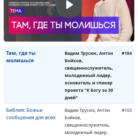
человек?
Воронина, инициатор
создания редакции
"Сокрытое Сокровище",
учредитель АНО
"Ключи к здоровью",
предприниматель
Там, где ты
Вадим Трусюк, Антон
#104
молишься
Бойков,
священнослужитель,
молодежный лидер,
основатель и спикер
проекта "К Богу за 30
дней"
Библия: Божьи
Вадим Трусюк, Антон
#103
сообщения для всех
Бойков,
священнослужитель,
молодежный лидер,