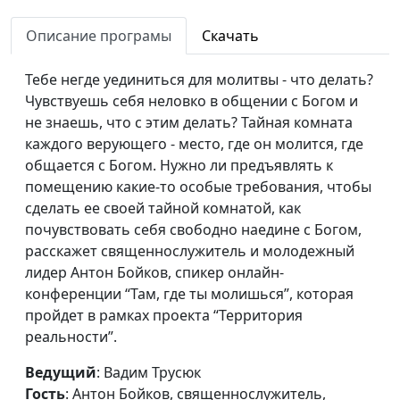
основатель и спикер
проекта "К Богу за 30
Описание програмы
Скачать
дней"
Тебе негде уединиться для молитвы - что делать?
Как связаться с
Вадим Трусюк, Антон
#102
Чувствуешь себя неловко в общении с Богом и
Богом?
Бойков,
не знаешь, что с этим делать? Тайная комната
священнослужитель,
каждого верующего - место, где он молится, где
молодежный лидер,
общается с Богом. Нужно ли предъявлять к
основатель и спикер
помещению какие-то особые требования, чтобы
проекта "К Богу за 30
сделать ее своей тайной комнатой, как
дней"
почувствовать себя свободно наедине с Богом,
Будь с Богом на связи
расскажет священнослужитель и молодежный
Вадим Трусюк, Антон
#101
лидер Антон Бойков, спикер онлайн-
Бойков,
конференции “Там, где ты молишься”, которая
священнослужитель,
пройдет в рамках проекта “Территория
молодежный лидер,
реальности”.
основатель и спикер
проекта "К Богу за 30
Ведущий
: Вадим Трусюк
дней"
Гость
: Антон Бойков, священнослужитель,