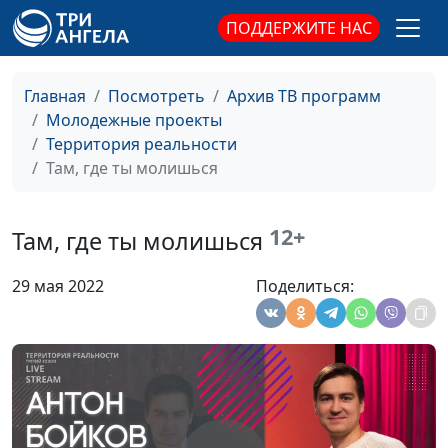
индивидуальный
предприниматель
ПОДДЕРЖИТЕ НАС
Как организовать
Вадим Трусюк, Наталья
#107
команду
Воронина, инициатор
Главная
Посмотреть
Архив ТВ программ
создания редакции
Молодежные проекты
"Сокрытое Сокровище",
Территория реальности
учредитель АНО
Там, где ты молишься
"Ключи к здоровью",
предприниматель
12+
Там, где ты молишься
С работой кризис:
Вадим Трусюк, Наталья
#106
когда работа
Воронина, инициатор
29 мая 2022
Поделиться:
перестала быть
создания редакции
любимой
"Сокрытое Сокровище",
учредитель АНО
"Ключи к здоровью",
предприниматель
Ты успешный
Вадим Трусюк, Наталья
#105