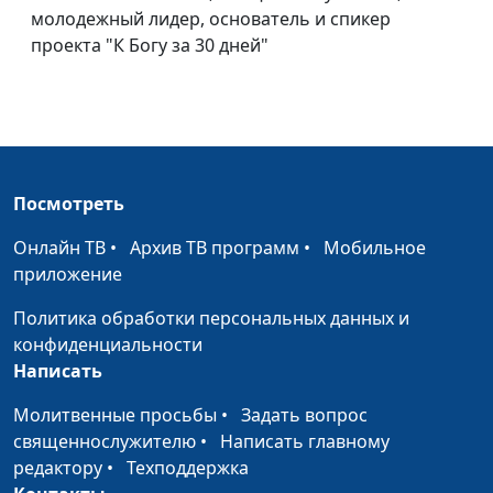
Взаимоотношения и
молодежный лидер, основатель и спикер
Вадим Трусюк, Алексей
#100
личностный рост
проекта "К Богу за 30 дней"
Дедов,
священнослужитель,
магистр молодежного
служения
Духовность как
Вадим Трусюк, Алексей
#99
основа роста
Дедов,
Посмотреть
личности
священнослужитель,
Онлайн ТВ
•
Архив ТВ программ
•
Мобильное
магистр молодежного
приложение
служения
Политика обработки персональных данных и
Личностный и
Вадим Трусюк, Алексей
#98
конфиденциальности
интеллектуальный
Дедов,
Написать
рост
священнослужитель,
магистр молодежного
Молитвенные просьбы
•
Задать вопрос
служения
священнослужителю
•
Написать главному
редактору
•
Техподдержка
Я есть то, что я имею
Вадим Трусюк, Мария
#97