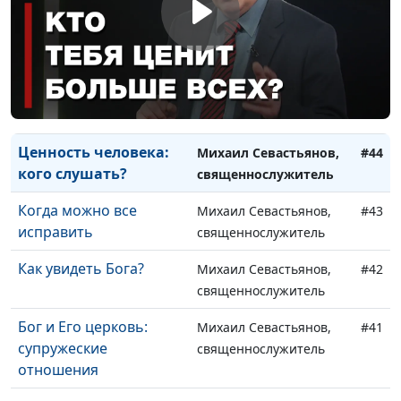
Знание от Бога: как
Михаил Севастьянов,
#46
влиться в церковь
священнослужитель
Называйся
Михаил Севастьянов,
#45
христианином. Будь
священнослужитель
христианином
Ценность человека:
Михаил Севастьянов,
#44
кого слушать?
священнослужитель
Когда можно все
Михаил Севастьянов,
#43
исправить
священнослужитель
Как увидеть Бога?
Михаил Севастьянов,
#42
священнослужитель
Бог и Его церковь:
Михаил Севастьянов,
#41
супружеские
священнослужитель
отношения