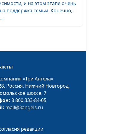
Лондоне, мастер
исимости, и на этом этапе очень
спорта по гребле на
на поддержка семьи. Конечно,
байдарках и каноэ,
...
специалист по
питанию
ть
Вадим Трусюк, Юлия
#73
Качалова,
многократная
чемпионка России,
такты
финалистка
Олимпийских Игр в
компания «Три Ангела»
Лондоне, мастер
28,
Россия, Нижний Новгород,
спорта по гребле на
омольское шоссе, 7
байдарках и каноэ,
фон:
8 800 333-84-05
специалист по
il:
mail@3angels.ru
питанию
ак
Вадим Трусюк, Павел
#72
согласия редакции.
тия
Меженин, инструктор