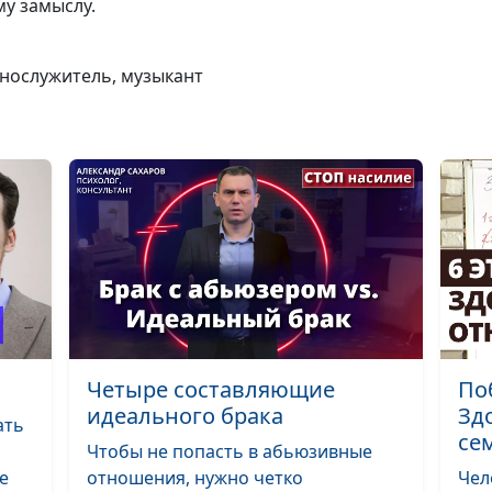
у замыслу.
Правильный пу
какой он и как 
ннослужитель, музыкант
найти
Спорт и вера:
совместить
Четыре составляющие
По
несовместимое
идеального брака
Зд
ать
се
Чтобы не попасть в абьюзивные
е
отношения, нужно четко
Чел