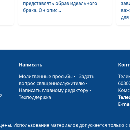
представлять образ идеального
зав
брака. Он опис...
важ
для 
Мы созданы бы
счастливыми
Написать
Кон
•
Молитвенные просьбы
•
Задать
Теле
вопрос священнослужителю
•
6030
Написать главному редактору
•
Комс
х
Техподдержка
Теле
E-ma
Воздержание к
ены. Использование материалов допускается только с 
средство разви