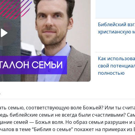
Библейский взг
христианскую 
Как использов
свой потенциа
полностью
ь
ть семью, соответствующую воле Божьей? Или ты счита
едь библейские семьи не всегда были счастливыми? Са
дание семей — Божья воля. Но образ семьи разрушен и 
алов в теме “Библия о семье” покажет на примерах из