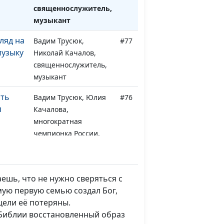
священнослужитель,
музыкант
ляд на
Вадим Трусюк,
#77
музыку
Николай Качалов,
священнослужитель,
музыкант
ать
Вадим Трусюк, Юлия
#76
л
Качалова,
многократная
чемпионка России,
финалистка
Олимпийских Игр в
Лондоне, мастер
ешь, что не нужно сверяться с
спорта по гребле на
мую первую семью создал Бог,
байдарках и каноэ,
цели её потеряны.
специалист по
 Библии восстановленный образ
питанию