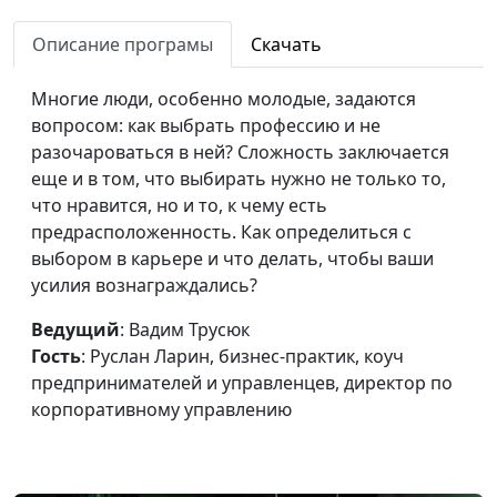
психолог, консультант
по семейным
Описание програмы
Скачать
взаимоотношениям
Многие люди, особенно молодые, задаются
Как стать успешным
Вадим Трусюк,
#42
вопросом: как выбрать профессию и не
и не предать себя
Александр Сахаров,
разочароваться в ней? Сложность заключается
священнослужитель,
еще и в том, что выбирать нужно не только то,
психолог, консультант
что нравится, но и то, к чему есть
по семейным
предрасположенность. Как определиться с
взаимоотношениям
выбором в карьере и что делать, чтобы ваши
Свобода выбора: как
усилия вознаграждались?
Вадим Трусюк, Мария
#41
принять трудное
Вачева, психолог-
Ведущий
: Вадим Трусюк
решение
консультант
Гость
: Руслан Ларин, бизнес-практик, коуч
Оптимизируй свой
предпринимателей и управленцев, директор по
Вадим Трусюк, Руслан
#40
мозг
корпоративному управлению
Ларин, бизнес-практик,
коуч
предпринимателей и
управленцев, директор