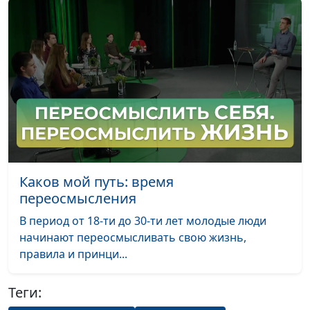
по корпоративному
управлению
Честность: выгоды и
Вадим Трусюк, Андрей
#39
риски
Качалаба,
священнослужитель,
доктор практического
богословия, блогер
Найти себя
Вадим Трусюк, Мария
#38
настоящего
Вачева, психолог-
Каков мой путь: время
консультант
переосмысления
Бизнес с Божьим
Вадим Трусюк, Андрей
#37
В период от 18-ти до 30-ти лет молодые люди
благословением
Качалаба,
начинают переосмысливать свою жизнь,
священнослужитель,
правила и принци...
доктор практического
богословия, блогер
Теги:
Детство: как оно
Вадим Трусюк, Мария
#36