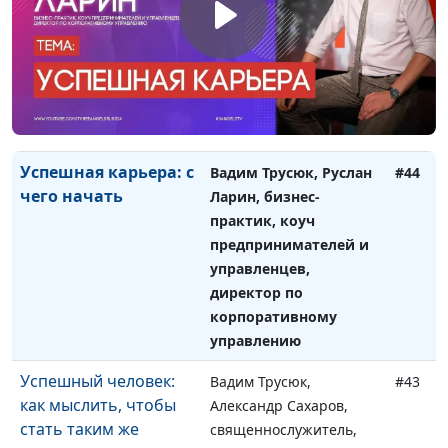
по семейным
взаимоотношениям
Целеустремлённость,
Вадим Трусюк, Мария
#45
или Чего не хватает
Вачева, психолог-
для успеха
консультант
Успешная карьера: с
Вадим Трусюк, Руслан
#44
чего начать
Ларин, бизнес-
практик, коуч
предпринимателей и
управленцев,
директор по
корпоративному
управлению
Успешный человек:
Вадим Трусюк,
#43
как мыслить, чтобы
Александр Сахаров,
стать таким же
священнослужитель,