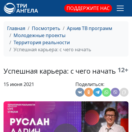
Где взять ресурсы для
Вадим Трусюк,
#48
ПОДДЕРЖИТЕ НАС
успеха
Александр Сахаров,
священнослужитель,
Главная
Посмотреть
Архив ТВ программ
психолог, консультант
Молодежные проекты
по семейным
Территория реальности
взаимоотношениям
Успешная карьера: с чего начать
Управление
Вадим Трусюк, Руслан
#47
финансами
Ларин, бизнес-практик,
12+
коуч
Успешная карьера: с чего начать
предпринимателей и
управленцев, директор
15 июня 2021
Поделиться:
по корпоративному
управлению
Ментальные ловушки
Вадим Трусюк,
#46
и установки, которые
Александр Сахаров,
мешают добиться
священнослужитель,
успеха
психолог, консультант