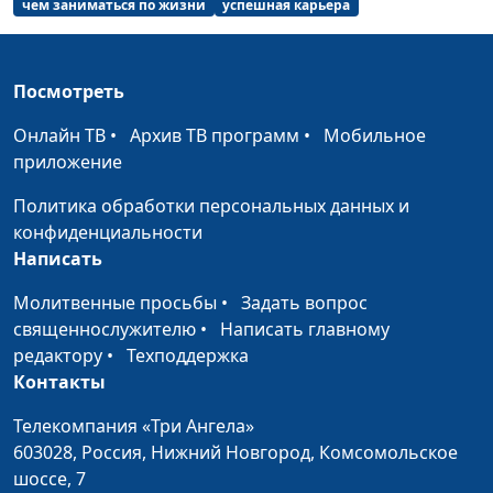
чем заниматься по жизни
успешная карьера
влияет на жизнь
Вачева, психолог-
человека
консультант
Посмотреть
Успешность:
Вадим Трусюк, Андрей
#35
обратная сторона
Качалаба,
Онлайн ТВ
•
Архив ТВ программ
•
Мобильное
медали
священнослужитель,
приложение
доктор практического
богословия, блогер
Политика обработки персональных данных и
конфиденциальности
Привычки успешных
Вадим Трусюк, Руслан
#34
Написать
людей
Ларин, бизнес-практик,
коуч
Молитвенные просьбы
•
Задать вопрос
предпринимателей и
священнослужителю
•
Написать главному
управленцев, директор
редактору
•
Техподдержка
по корпоративному
Контакты
управлению
Телекомпания «Три Ангела»
Взросление: вперед
Вадим Трусюк, Мария
#33
603028,
Россия, Нижний Новгород,
Комсомольское
или по кругу
Вачева, психолог-
шоссе, 7