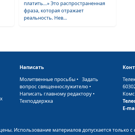
Как использов
платить…» Это распространенная
свой потенциа
фраза, которая отражает
полностью
реальность. Нев...
Написать
Кон
•
Молитвенные просьбы
•
Задать
Теле
Правильный пу
вопрос священнослужителю
•
6030
какой он и как 
Написать главному редактору
•
Комс
х
найти
Техподдержка
Теле
E-ma
ены. Использование материалов допускается только с 