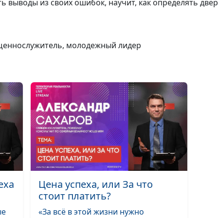
ть выводы из своих ошибок, научит, как определять двери
получать
благословения
ященнослужитель, молодежный лидер
4 главных секр
счастья
Библия о семь
Библейский взг
христианскую 
еха
Цена успеха, или За что
стоит платить?
ые
«За всё в этой жизни нужно