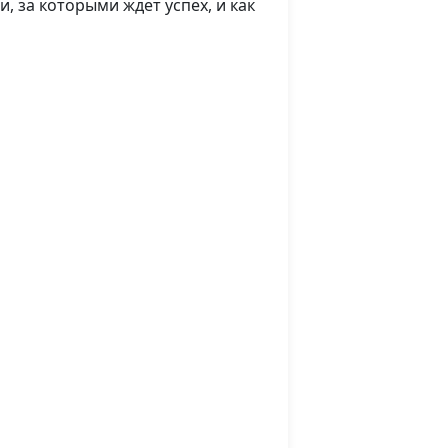
, за которыми ждет успех, и как
Николай Качалов,
священнослужитель,
музыкант
ета
Вадим Трусюк,
#79
Николай Качалов,
священнослужитель,
музыкант
е
Вадим Трусюк,
#78
Николай Качалов,
священнослужитель,
музыкант
ляд на
Вадим Трусюк,
#77
музыку
Николай Качалов,
священнослужитель,
музыкант