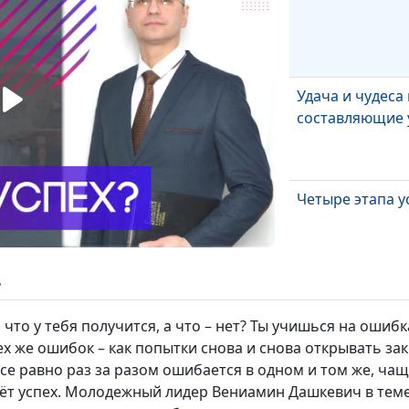
Удача и чудеса 
составляющие 
Четыре этапа у
ь
От чего зависи
то у тебя получится, а что – нет? Ты учишься на ошибка
ех же ошибок – как попытки снова и снова открывать за
се равно раз за разом ошибается в одном и том же, чащ
дёт успех. Молодежный лидер Вениамин Дашкевич в теме 
Служить Богу 