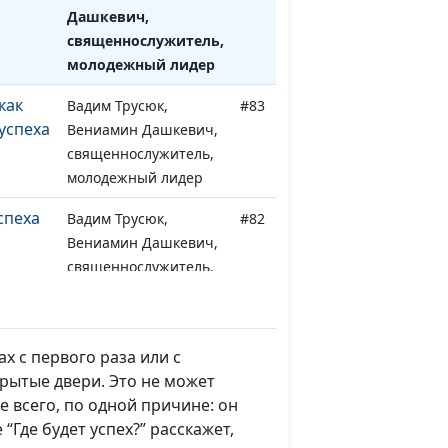
Дашкевич,
священнослужитель,
молодежный лидер
как
Вадим Трусюк,
#83
успеха
Вениамин Дашкевич,
священнослужитель,
молодежный лидер
спеха
Вадим Трусюк,
#82
Вениамин Дашкевич,
священнослужитель,
молодежный лидер
т успех
Вадим Трусюк,
#81
Вениамин Дашкевич,
х с первого раза или с
священнослужитель,
крытые двери. Это не может
молодежный лидер
е всего, по одной причине: он
“Где будет успех?” расскажет,
—
Вадим Трусюк,
#80