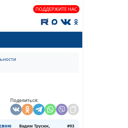
служения
ПОДДЕРЖИТЕ НАС
я имею
Вадим Трусюк, Мария
#97
Вачева, психолог-
консультант
обо
Вадим Трусюк, Мария
#96
угие
Вачева, психолог-
консультант
льности
Вадим Трусюк, Мария
#95
Вачева, психолог-
консультант
снова
Вадим Трусюк, Ольга
#94
Поделиться:
Лебедева,
клинический
психолог
 свою
Вадим Трусюк,
#93