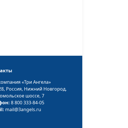
священнослужитель,
доктор практической
теологии
нципы
Вадим Трусюк,
#87
Вениамин Дашкевич,
священнослужитель,
молодежный лидер
пеха в
Вадим Трусюк,
#86
такты
Вениамин Дашкевич,
священнослужитель,
компания «Три Ангела»
молодежный лидер
28,
Россия, Нижний Новгород,
омольское шоссе, 7
но –
Вадим Трусюк,
#85
фон:
8 800 333-84-05
Вениамин Дашкевич,
il:
mail@3angels.ru
священнослужитель,
молодежный лидер