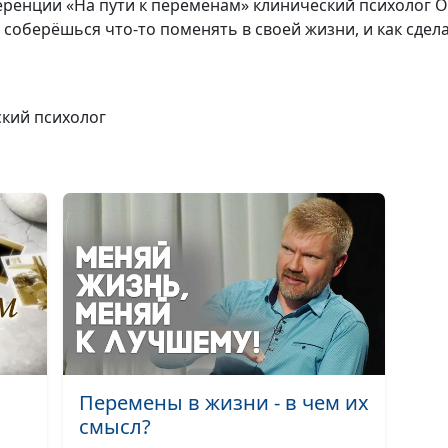
ренции «На пути к переменам» клинический психолог О
 соберёшься что-то поменять в своей жизни, и как сдела
Я – верующая
ский психолог
Наши деньги и
вера
Перемены в жизни - в чем их
Библия о деньг
смысл?