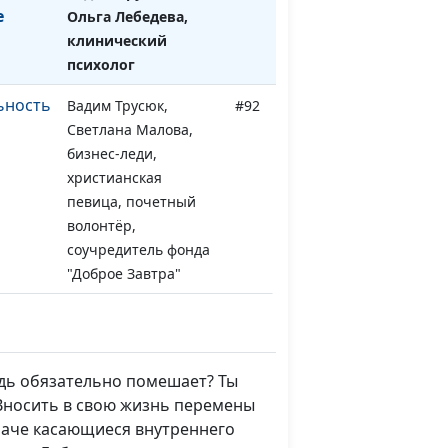
е
Ольга Лебедева,
клинический
психолог
ьность
Вадим Трусюк,
#92
Светлана Малова,
бизнес-леди,
христианская
певица, почетный
волонтёр,
соучредитель фонда
"Доброе Завтра"
успеха
Вадим Трусюк,
#91
Светлана Малова,
бизнес-леди,
удь обязательно помешает? Ты
христианская
 Вносить в свою жизнь перемены
певица, почетный
иначе касающиеся внутреннего
волонтёр,