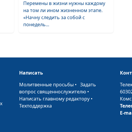
Перемены в жизни нужны каждому
на том ли ином жизненном этапе.
«Начну следить за собой с
понедель...
Основные при
успеха
Как достичь ус
отношениях
Написать
Кон
•
Молитвенные просьбы
•
Задать
Теле
вопрос священнослужителю
•
6030
Написать главному редактору
•
Комс
Думай позитив
х
Техподдержка
Теле
будь успешен
E-ma