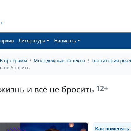
Я есть то, что 
2+
оархив
Литература
Написать
Я есть то, что 
мне думают др
ТВ программ
Молодежные проекты
Территория реа
ё не бросить
Я есть то, что я
делаю?
12+
жизнь и всё не бросить
Ценности как о
целей
Как поменять