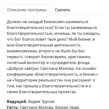
христианская певица,
почетный волонтёр,
Описание програмы
Скачать
соучредитель фонда
"Доброе Завтра"
Должен ли каждый бизнесмен заниматься
благотворительностью? Если ты занимаешься
Я – верующая
Вадим Трусюк,
#90
благотворительностью, можешь ли ты ожидать,
Светлана Малова,
что Бог благословит твоё дело? Мой бизнес и
бизнес-леди,
моя благотворительная деятельность
христианская певица,
взаимосвязаны, второго не было бы без
почетный волонтёр,
первого, говорит бизнесвумен, христианка,
соучредитель фонда
почётный волонтёр и соучредитель фонда
"Доброе Завтра"
«Доброе завтра» Светлана Малова. На онлайн-
Наши деньги и наша
конференции «Благотворительность и бизнес»
Вадим Трусюк,
#89
вера
на «Территории реальности» она расскажет о
Дмитрий Булатов,
том, как пришла к благотворительности и о
священнослужитель,
своих благотворительных проектах.
доктор практической
теологии
Ведущий
: Вадим Трусюк
Библия о деньгах
Гость
: Светлана Малова, бизнес-леди,
Вадим Трусюк,
#88