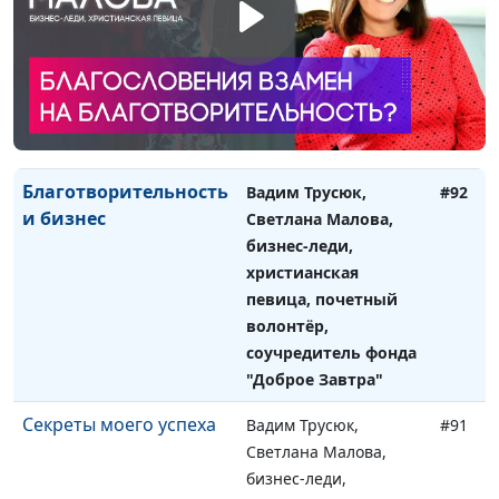
целей
Лебедева,
клинический психолог
Как поменять свою
Вадим Трусюк, Ольга
#93
жизнь и всё не
Лебедева,
бросить
клинический психолог
Благотворительность
Вадим Трусюк,
#92
и бизнес
Светлана Малова,
бизнес-леди,
христианская
певица, почетный
волонтёр,
соучредитель фонда
"Доброе Завтра"
Секреты моего успеха
Вадим Трусюк,
#91
Светлана Малова,
бизнес-леди,