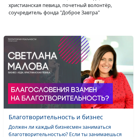
христианская певица, почетный волонтёр,
Дмитрий Булатов,
соучредитель фонда "Доброе Завтра"
священнослужитель,
доктор практической
теологии
Основные принципы
Вадим Трусюк,
#87
успеха
Вениамин Дашкевич,
священнослужитель,
молодежный лидер
Как достичь успеха в
Вадим Трусюк,
#86
отношениях
Вениамин Дашкевич,
священнослужитель,
молодежный лидер
Думай позитивно –
Вадим Трусюк,
#85
будь успешен
Благотворительность и бизнес
Вениамин Дашкевич,
священнослужитель,
Должен ли каждый бизнесмен заниматься
молодежный лидер
благотворительностью? Если ты занимаешься