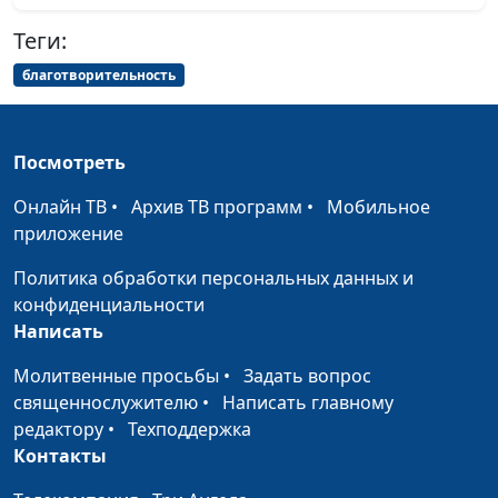
Служить Богу —
Вадим Трусюк,
#80
Теги:
получать
Николай Качалов,
благотворительность
благословения
священнослужитель,
музыкант
4 главных секрета
Вадим Трусюк,
#79
Посмотреть
счастья
Николай Качалов,
Онлайн ТВ
•
Архив ТВ программ
•
Мобильное
священнослужитель,
приложение
музыкант
Библия о семье
Политика обработки персональных данных и
Вадим Трусюк,
#78
конфиденциальности
Николай Качалов,
Написать
священнослужитель,
музыкант
Молитвенные просьбы
•
Задать вопрос
священнослужителю
•
Написать главному
Библейский взгляд на
Вадим Трусюк,
#77
редактору
•
Техподдержка
христианскую музыку
Николай Качалов,
Контакты
священнослужитель,
музыкант