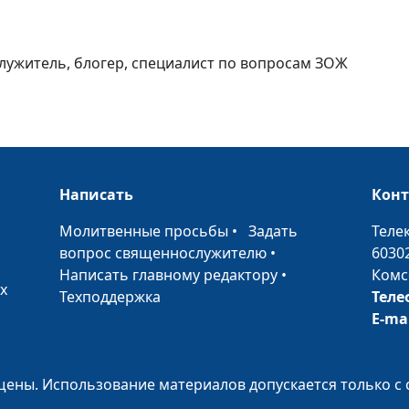
Навыки влияни
как найти подхо
каждому
служитель, блогер, специалист по вопросам ЗОЖ
Из чего состои
Написать
Кон
счастье?
•
Молитвенные просьбы
•
Задать
Теле
вопрос священнослужителю
•
6030
Конфликт поко
Написать главному редактору
•
Комс
х
Техподдержка
Теле
E-ma
Одна семья - д
религии
ены. Использование материалов допускается только с 