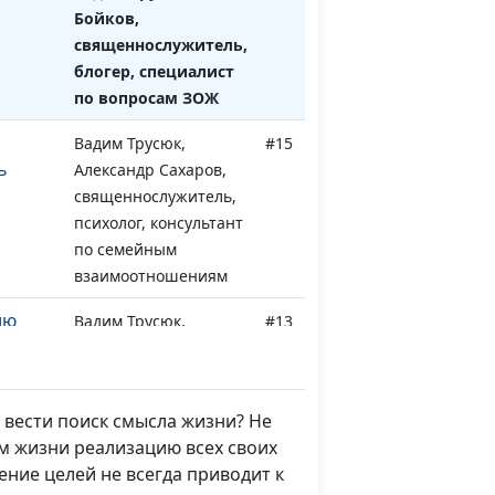
Бойков,
священнослужитель,
блогер, специалист
по вопросам ЗОЖ
Вадим Трусюк,
#15
ь
Александр Сахаров,
священнослужитель,
психолог, консультант
по семейным
взаимоотношениям
ию
Вадим Трусюк,
#13
Александр Сахаров,
священнослужитель,
психолог, консультант
вести поиск смысла жизни? Не
по семейным
м жизни реализацию всех своих
взаимоотношениям
ние целей не всегда приводит к