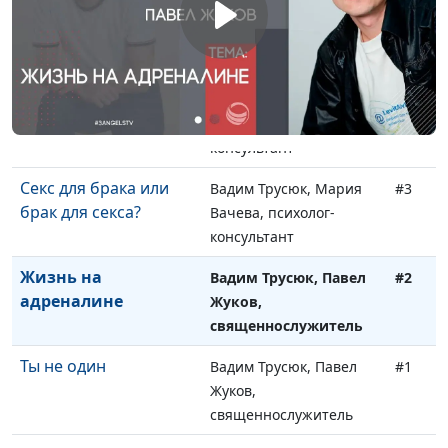
Мое тело - мое дело
Вадим Трусюк, Мария
#5
Вачева, психолог-
консультант
Сексуальное
Вадим Трусюк, Мария
#4
воспитание
Вачева, психолог-
консультант
Секс для брака или
Вадим Трусюк, Мария
#3
брак для секса?
Вачева, психолог-
консультант
Жизнь на
Вадим Трусюк, Павел
#2
адреналине
Жуков,
священнослужитель
Ты не один
Вадим Трусюк, Павел
#1
Жуков,
священнослужитель