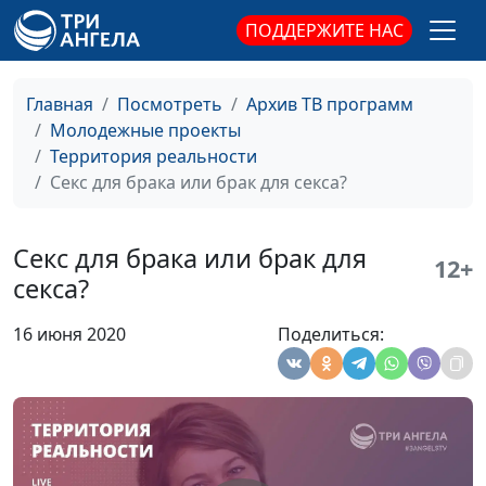
ПОДДЕРЖИТЕ НАС
Из чего состоит
Вадим Трусюк, Вадим
#10
счастье?
Кочкарёв,
священнослужитель
Главная
Посмотреть
Архив ТВ программ
Молодежные проекты
Конфликт поколений
Вадим Трусюк, Вадим
#9
Территория реальности
Кочкарёв,
Секс для брака или брак для секса?
священнослужитель
Одна семья - две
Вадим Трусюк, Вадим
#8
Секс для брака или брак для
религии
Кочкарёв,
12+
секса?
священнослужитель
Искусство – путь к
Вадим Трусюк, Вадим
#7
16 июня 2020
Поделиться:
совершенству
Кочкарёв,
священнослужитель
Спецвыпуск: ответы
Вадим Трусюк, Мария
#6
на вопросы
Вачева, психолог-
консультант