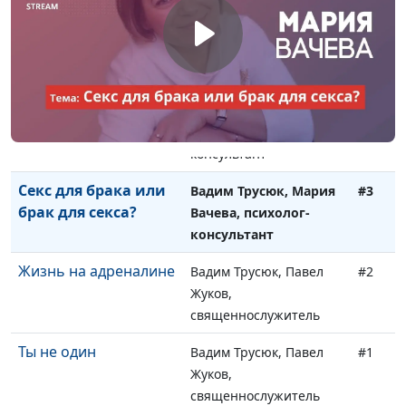
Мое тело - мое дело
Вадим Трусюк, Мария
#5
Вачева, психолог-
консультант
Сексуальное
Вадим Трусюк, Мария
#4
воспитание
Вачева, психолог-
консультант
Секс для брака или
Вадим Трусюк, Мария
#3
брак для секса?
Вачева, психолог-
консультант
Жизнь на адреналине
Вадим Трусюк, Павел
#2
Жуков,
священнослужитель
Ты не один
Вадим Трусюк, Павел
#1
Жуков,
священнослужитель